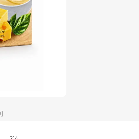
)
214