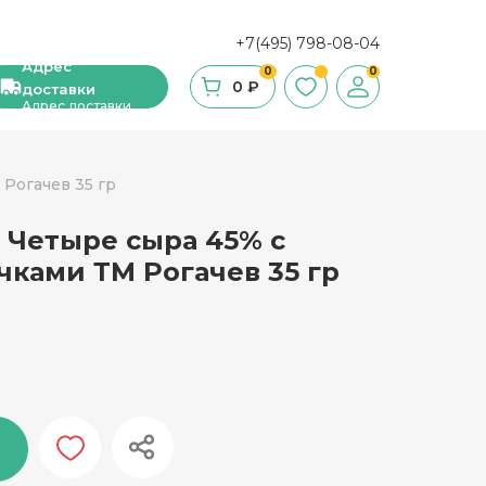
+7(495) 798-08-04
Адрес
0
0
0 ₽
доставки
Адрес доставки
Рогачев 35 гр
 Четыре сыра 45% с
ши, сухие завтраки, мюсли
ками ТМ Рогачев 35 гр
фе
ка и ингредиенты для выпечки
стительное масло
с и уксус
й