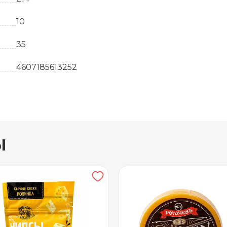
10
35
4607185613252
шт
Белоруссия
вывоз
ы
Плавленные сыры
18
3 месяца
от +2 до +6
3