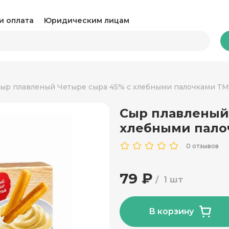
и оплата
Юридическим лицам
Бакалея
ыр плавленый Четыре сыра 45% с хлебными палочками ТМ 
Сыр плавленый
Какао и горячий шоколад
Ка
хлебными палоч
Консервация
Ко
0 отзывов
Крупы, паста и макароны
Му
79 ₽
1 шт
Овощные консервы
Ра
Соль, сахар и специи
Соу
В корзину
Сухари и снеки
Ча