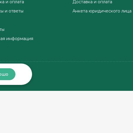
ка и оплата
Доставка и оплата
ы и ответы
Анкета юридического лица
ты
ая информация
ошо
Хорошо, соберём заказ
Хорошо, доставим заказ
в магазине
по этому адресу