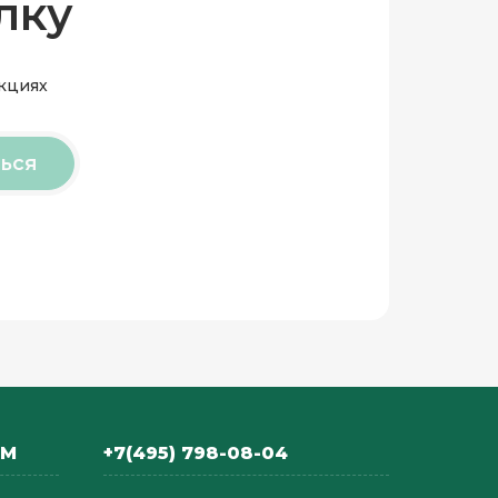
лку
акциях
ься
АМ
+7(495) 798-08-04