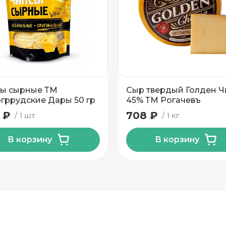
45
н
Пластиковый контейнер
ы сырные ТМ
Сыр твердый Голден Ч
гррудские Дары 50 гр
45% ТМ Рогачевъ
 ₽
708 ₽
1 шт
1 кг
В корзину
В корзину