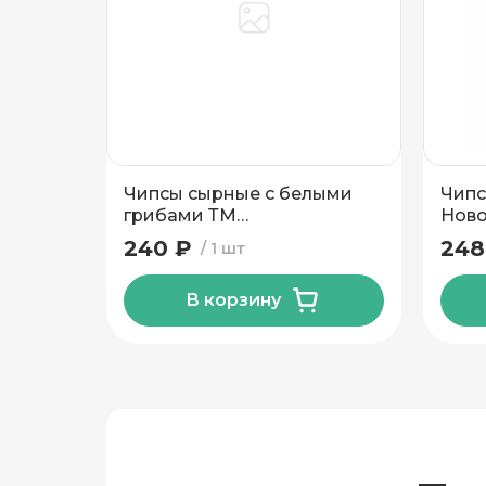
Жирность, %
Этаж
Домофо
Вид упаковки
Есть лифт
Чипсы сырные с белыми
Чипс
Подтвердить адрес
грибами ТМ
Ново
Новогррудские Дары 50 гр
240 ₽
248
1 шт
В корзину