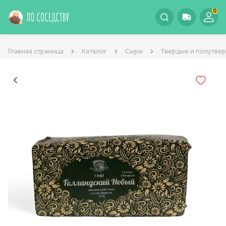
0
Главная страница
Каталог
Сыры
Твердые и полутве