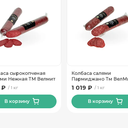
аса сырокопченая
Колбаса салями
ми Нежная ТМ Велмит
Пармиджано Тм ВелМ
500г
 ₽
1 019 ₽
1 кг
1 кг
В корзину
В корзину