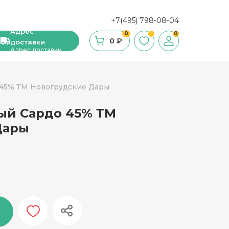
+7(495) 798-08-04
Адрес
0
0
0 ₽
доставки
Адрес доставки
 45% ТМ Новогрудские Дары
ый Сардо 45% ТМ
ши, сухие завтраки, мюсли
Дары
фе
ка и ингредиенты для выпечки
стительное масло
с и уксус
й