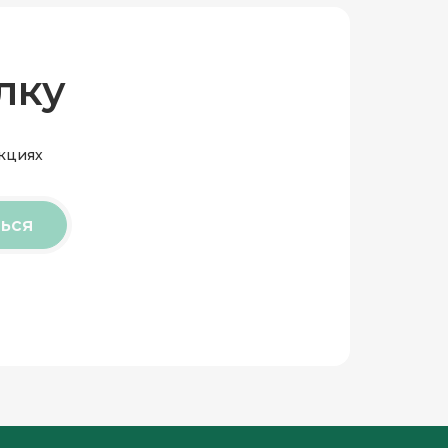
лку
акциях
ься