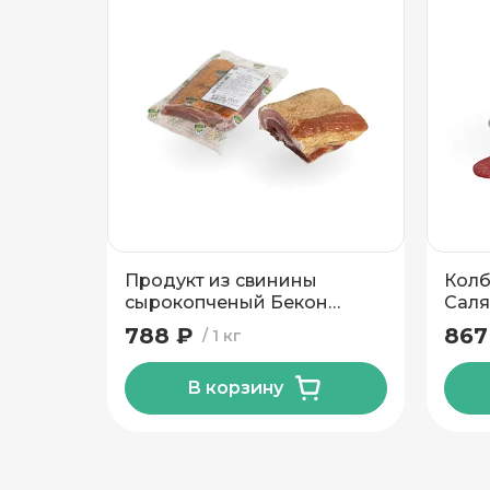
Подтвердить адрес
Продукт из свинины
Колб
сырокопченый Бекон
Саля
Изысканный Калинковичи
788 ₽
867
1 кг
МК
В корзину