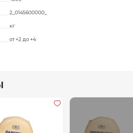
2_0145600000_
кг
от +2 до +4
45
ы