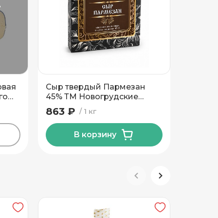
т
овая
Сыр твердый Пармезан
Сыр по
го
45% ТМ Новогрудские
Кихот 
ий
Дары
топленог
863 ₽
865 ₽
1 кг
Антон 
В корзину