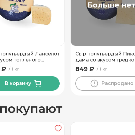
Больше не
вывоз
полутвердый Ланселот
Сыр полутвердый Пик
кусом топленого
дама со вкусом грецко
ка 45% Беловежский
ореха 45% Беловежск
 ₽
849 ₽
1 кг
1 кг
МПЗ
В корзину
Распродано
н
 покупают