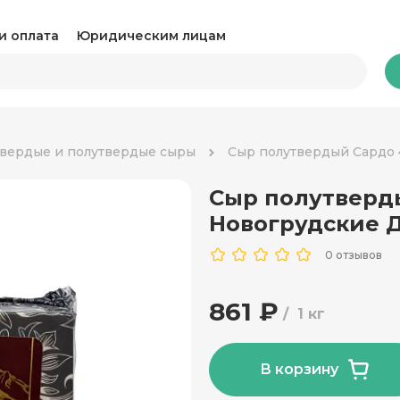
и оплата
Юридическим лицам
Бакалея
вердые и полутвердые сыры
Сыр полутвердый Сардо
Сыр полутверд
Какао и горячий шоколад
Ка
Новогрудские 
Консервация
Ко
0 отзывов
Крупы, паста и макароны
Му
861 ₽
1 кг
Овощные консервы
Ра
Соль, сахар и специи
Соу
В корзину
Сухари и снеки
Ча