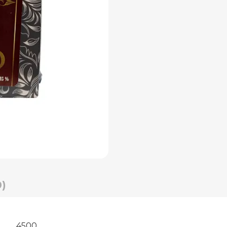
)
4500