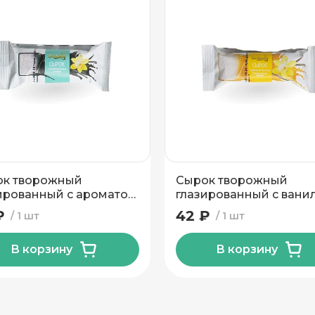
ок творожный
Сырок творожный
ированный с ароматом
глазированный с вани
ли 18% 40гр Тм
со вкусом карамели 18
₽
42 ₽
1 шт
1 шт
акт
40гр Тм Беллакт
В корзину
В корзину