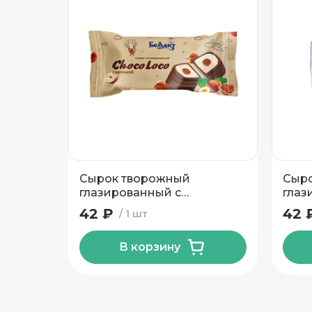
Подтвердить адрес
Сырок творожный
Сыр
глазированный с
глаз
десертной пастой с какао и
вани
42 ₽
42 
1 шт
фундуком 18% 40гр Тм
Белл
Беллакт
В корзину