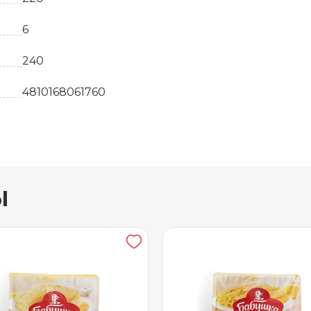
6
240
4810168061760
шт
Белоруссия
ы
7
мука пшеничная, какао-паста, лесной орех, сахар
соль
6 месяцев
-18