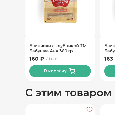
Добавить новый адрес
Углеводы, в граммах (на 100г)
Доставка
Само
Блинчики с клубникой ТМ
Блин
Частный дом
Бабушка Аня 360 гр
Бабу
160 ₽
163
1 шт
Кв./Офис
*
Подъезд
В корзину
Этаж
Домофо
С этим товаром
Есть лифт