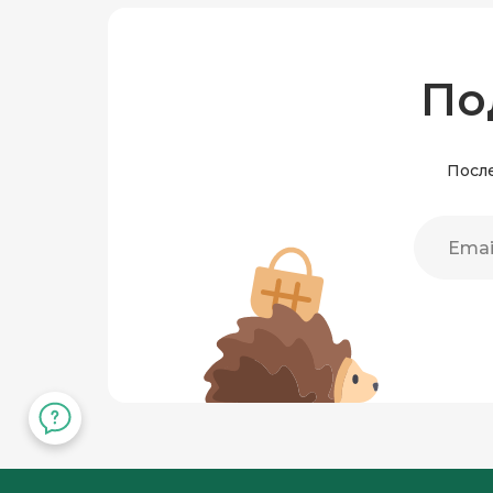
По
После