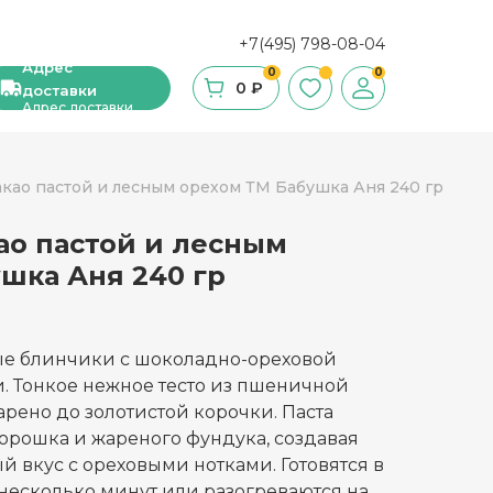
+7(495) 798-08-04
Адрес
0
0
0 ₽
доставки
Адрес доставки
акао пастой и лесным орехом ТМ Бабушка Аня 240 гр
ао пастой и лесным
ши, сухие завтраки, мюсли
шка Аня 240 гр
фе
ка и ингредиенты для выпечки
е блинчики с шоколадно-ореховой
и. Тонкое нежное тесто из пшеничной
стительное масло
рено до золотистой корочки. Паста
порошка и жареного фундука, создавая
с и уксус
вкус с ореховыми нотками. Готовятся в
й
несколько минут или разогреваются на