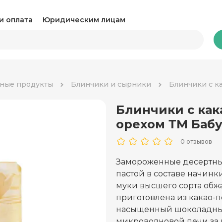
и оплата
Юридическим лицам
Бакалея
ные продукты
Блинчики и сырники
Блинчики с к
Блинчики с как
Какао и горячий шоколад
Ка
орехом ТМ Бабу
Консервация
Ко
0 отзывов
Крупы, паста и макароны
Му
Замороженные десертны
пастой в составе начинк
Овощные консервы
Ра
муки высшего сорта обжа
Соль, сахар и специи
приготовлена из какао-
Соу
насыщенный шоколадный 
Сухари и снеки
Ча
микроволновой печи за 