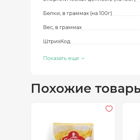
Белки, в граммах (на 100г)
Вес, в граммах
ШтрихКод
Базовая единица
Показать еще
Производитель
Похожие товар
Жиры, в граммах (на 100 г)
Состав
Срок годности
Температура хранения