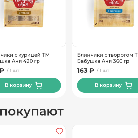
25
вывоз
чики с курицей ТМ
Блинчики с творогом 
шка Аня 420 гр
Бабушка Аня 360 гр
 ₽
163 ₽
1 шт
1 шт
В корзину
В корзину
н
 покупают