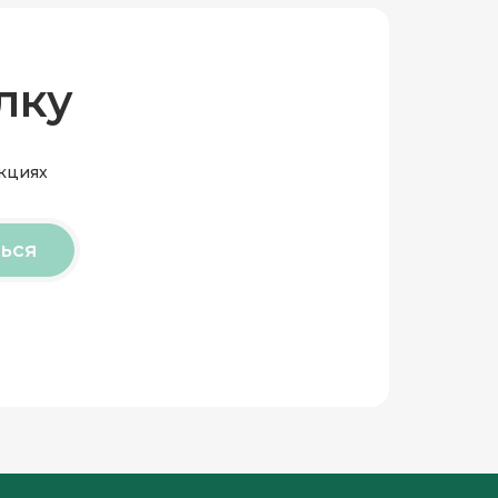
лку
акциях
ься