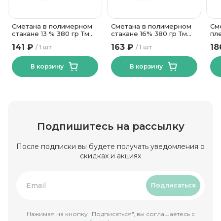
Сметана в полимерном
Сметана в полимерном
См
стакане 13 % 380 гр Тм
стакане 16% 380 гр Тм
пл
Беллакт
Беллакт
Бе
141 ₽
163 ₽
18
1 шт
1 шт
В корзину
В корзину
Подпишитесь на рассылку
После подписки вы будете получать уведомления о
скидках и акциях
Подписаться
Нажимая на кнопку "Подписаться", вы соглашаетесь с