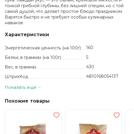
лука. Каждый укус — это баланс кремовой мягкости и
тонкой грибной глубины, без лишней специи, но с той
самой душой, что делает простое блюдо праздником.
Варятся быстро и не требуют особых кулинарных
навыков.
Характеристики
160
Энергетическая ценность (на 100г)
5
Белки, в граммах (на 100г)
430
Вес, в граммах
4810168054137
ШтрихКод
шт
Базовая единица
Показать еще
Белоруссия
Производитель
Похожие товары
1
Жиры, в граммах (на 100 г)
Тесто: мука
пшеничная в/с,
вода, масло
растительное, соль
йодированная,
краситель