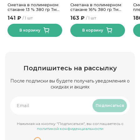
Сметана в полимерном
Сметана в полимерном
См
стакане 13 % 380 гр Тм
стакане 16% 380 гр Тм
пл
Беллакт
Беллакт
Бе
141 ₽
163 ₽
18
1 шт
1 шт
В корзину
В корзину
Подпишитесь на рассылку
После подписки вы будете получать уведомления о
скидках и акциях
Подписаться
Нажимая на кнопку "Подписаться", вы соглашаетесь с
политикой конфиденциальности