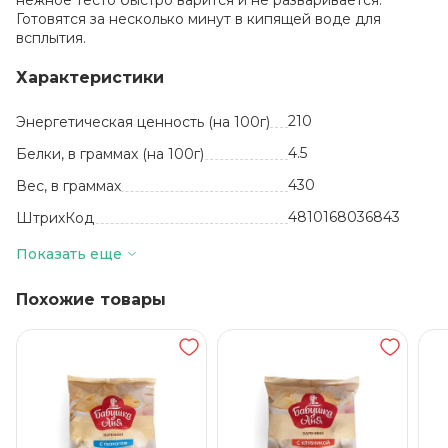
нежное тесто быстро варится и не разваривается.
Готовятся за несколько минут в кипящей воде для
всплытия.
Характеристики
210
Энергетическая ценность (на 100г)
4.5
Белки, в граммах (на 100г)
430
Вес, в граммах
4810168036843
ШтрихКод
шт
Базовая единица
Показать еще
Белоруссия
Производитель
Похожие товары
0.5
Жиры, в граммах (на 100 г)
Тесто: мука
пшеничная в/с, вода,
масло растительное,
соль йодированная,
краситель
каротины).¶¶Начинка:
вишня
быстрозамороженная