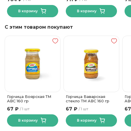
Ганна 1 кг
В корзину
В корзину
С этим товаром покупают
Горчица Боярская ТМ
Горчица Баварская
Го
АВС 160 гр
стекло ТМ АВС 160 гр
АВ
67 ₽
67 ₽
67
1 шт
1 шт
В корзину
В корзину