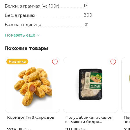
13
Белки, в граммах (на 100г)
800
Вес, в граммах
кг
Базовая единица
Россия
Производитель
Показать еще
40
Жиры, в граммах (на 100 г)
Похожие товары
180 суток
Срок годности
-18
Температура хранения
Новинка
Корндог Тм Экспродов
Полуфабрикат эскалоп
Пе
из мякоти бедра
вес
цыпленка-бройлера ТМ
Лю
704 ₽
711 ₽
71
1 кг
1 кг