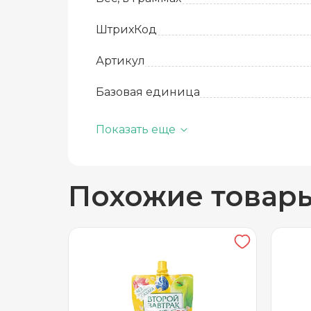
ШтрихКод
Артикул
Базовая единица
Производитель
Показать еще
Количество в упаковке
Похожие товар
Состав
Срок годности
Температура хранения
Бренд
Вид