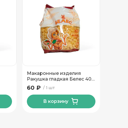
Макаронные изделия
Макар
Ракушка гладкая Белес 400
Рожок 
гр
60 ₽
60 ₽
1 шт
В корзину