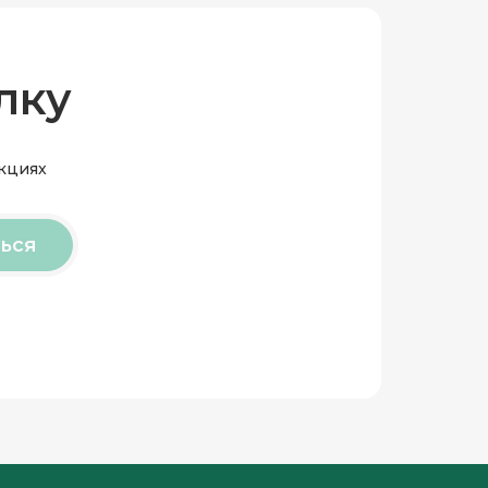
лку
акциях
ься