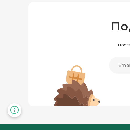
По
После