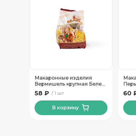
Подтвердить адрес
Макаронные изделия
Мака
Вермишель крупная Белес
Перь
400 гр
58 ₽
60 
1 шт
В корзину