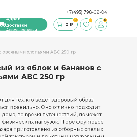
+7(495) 798-08-04
Адрес
0
0
0 ₽
доставки
Адрес доставки
с овсяными хлопьями АВС 250 гр
ый из яблок и бананов с
ши, сухие завтраки, мюсли
ями АВС 250 гр
фе
ка и ингредиенты для выпечки
т для тех, кто ведет здоровый образ
ться правильно. Оно отлично подходит
стительное масло
и дома, во время путешествий, поможет
е физических нагрузок. Пюре фруктовое
с и уксус
ахара приготовлено из отборных спелых
й
жной текстурой и приятным натуральным