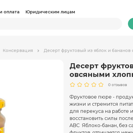
и оплата
Юридическим лицам
Бакалея
Консервация
Десерт фруктовый из яблок и бананов 
Десерт фруктов
Какао и горячий шоколад
Ка
овсяными хлопь
Консервация
Ко
0 отзывов
Крупы, паста и макароны
Му
Фруктовое пюре - продук
жизни и стремится пита
Овощные консервы
Ра
для перекуса на работе 
Соль, сахар и специи
восстановить силы посл
Соу
ABC Яблоко-банан, без с
Сухари и снеки
Ча
фруктов, отличается не