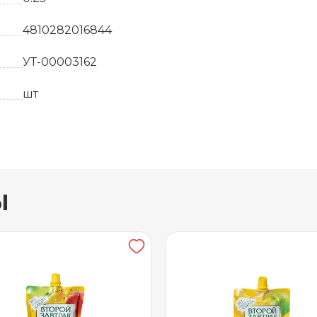
4810282016844
УТ-00003162
шт
Белоруссия
12
ы
пюре из яблок,пюре из бананов.
24 месяца
от 0 до +25
ОДО фирма АВС
Фруктовое пюре