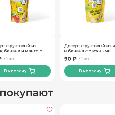
Стекло
вывоз
рт фруктовый из
Десерт фруктовый из 
к, банана и манго с
и банана с овсяными
нами чиа и куркумой
хлопьями 200г ТМ АВС
₽
90 ₽
1 шт
1 шт
ВС 200г Дой-Пак
Дой-Пак
В корзину
В корзину
н
 покупают