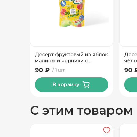
Добавить новый адрес
Вид упаковки
Доставка
Само
Десерт фруктовый из яблок
Десе
Частный дом
малины и черники с
ябло
овсяными хлопьями 200гр
семе
90 ₽
90 
1 шт
ТМ АВС Дой-Пак
ТМ А
Кв./Офис
*
Подъезд
В корзину
Этаж
Домофо
С этим товаром
Есть лифт