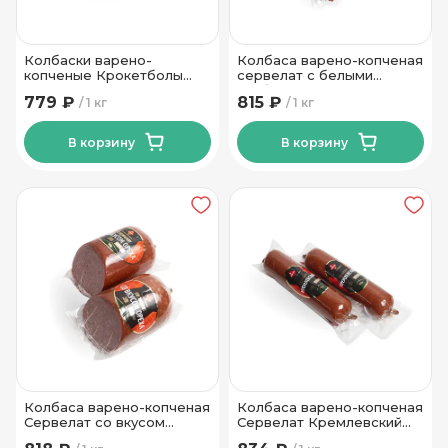
Колбаски варено-
Колбаса варено-копченая
копченые Крокетболы
сервелат с белыми
Могилевский МК
грибочками Инко-Фуд
779 ₽
815 ₽
1 кг
1 кг
В корзину
В корзину
Колбаса варено-копченая
Колбаса варено-копченая
Сервелат со вкусом
Сервелат Кремлевский
Ореха высшего сорта
высшего сорта Пинский