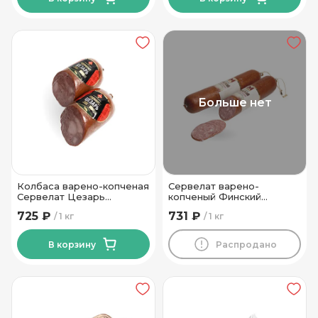
Больше нет
Колбаса варено-копченая
Сервелат варено-
Сервелат Цезарь
копченый Финский
высшего сорта Пинский
Могилевский МК
725 ₽
731 ₽
1 кг
1 кг
МК
В корзину
Распродано