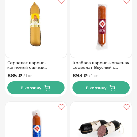
Сервелат варено-
Колбаса варено-копченая
копченый салями
сервелат Вкусный с
Медовый Гродненский МК
телятиной Брестский МК
885 ₽
893 ₽
1 кг
1 кг
В корзину
В корзину