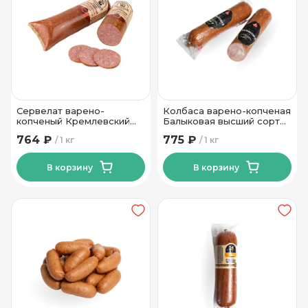
Сервелат варено-
Колбаса варено-копченая
копченый Кремлевский
Балыковая высший сорт
Инкофуд
Пинский МК
764 ₽
775 ₽
1 кг
1 кг
В корзину
В корзину