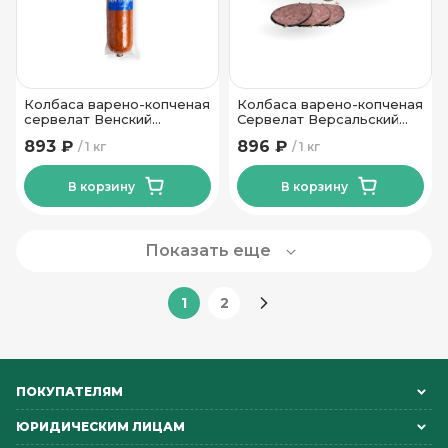
Колбаса варено-копченая
Колбаса варено-копченая
сервелат Венский
Сервелат Версальский
Брестский МК
высший сорт Могилевский
893 ₽
896 ₽
1 кг
1 кг
МК
В корзину
В корзину
Показать еще
1
2
ПОКУПАТЕЛЯМ
ЮРИДИЧЕСКИМ ЛИЦАМ