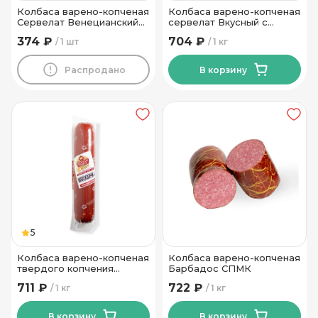
Колбаса варено-копченая
Колбаса варено-копченая
Сервелат Венецианский
сервелат Вкусный с
высший сорт Пинский МК
телятиной Инко-Фуд
374 ₽
704 ₽
1 шт
1 кг
400 гр
Распродано
В корзину
5
Колбаса варено-копченая
Колбаса варено-копченая
твердого копчения
Барбадос СПМК
Москвичка СПМК
711 ₽
722 ₽
1 кг
1 кг
В корзину
В корзину