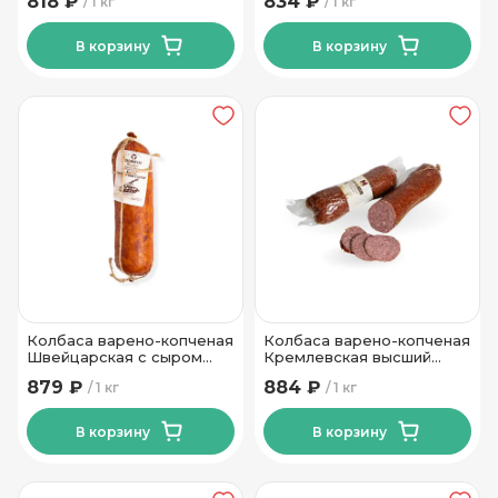
818 ₽
834 ₽
1 кг
1 кг
Пинский МК
МК
В корзину
В корзину
Колбаса варено-копченая
Колбаса варено-копченая
Швейцарская с сыром
Кремлевская высший
Слонимский МК
сорт Могилевский МК
879 ₽
884 ₽
1 кг
1 кг
В корзину
В корзину