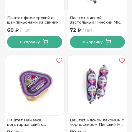
Паштет фермерский с
Паштет мясной
шампиньонами из свинины
Застольный Пинский МК
90гр Брестский МК
200 гр
60 ₽
72 ₽
1 шт
1 шт
В корзину
В корзину
Паштет Намазка
Паштет мясной лакомый с
вегетарианский с
черносливом Пинский МК
баклажанами Гродфуд 100
200 гр