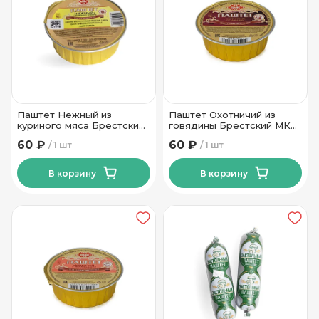
Паштет Нежный из
Паштет Охотничий из
куриного мяса Брестский
говядины Брестский МК
МК 90г
90г
60 ₽
60 ₽
1 шт
1 шт
В корзину
В корзину