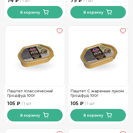
74 ₽
79 ₽
1 шт
1 шт
гр
В корзину
В корзину
Паштет Классический
Паштет С жареным луком
Гродфуд 100г
Гродфуд 100г
105 ₽
105 ₽
1 шт
1 шт
В корзину
В корзину