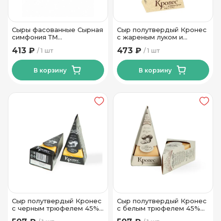
Сыры фасованные Сырная
Сыр полутвердый Кронес
симфония ТМ
с жареным луком и
Новогрудские Дары 150
лисичками 45% 250г
413 ₽
473 ₽
1 шт
1 шт
гр
Молочный Мир
В корзину
В корзину
Сыр полутвердый Кронес
Сыр полутвердый Кронес
с черным трюфелем 45%
с белым трюфелем 45%
250г Молочный Мир
250г Молочный Мир