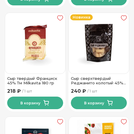
Новинка
Сыр твердый Франциск
Сыр сверхтвердый
45% Тм Milkavita 180 гр
Реджанито колотый 45%
ТМ Новогрудские Дары
218 ₽
240 ₽
1 шт
1 шт
100гр
В корзину
В корзину