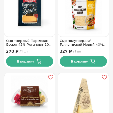
Сыр твердый Пармезан
Сыр полутвердый
Браво 45% Рогачевъ 200
Голландский Новый 40%
гр
тертый 200гр ТМ
270 ₽
327 ₽
1 шт
1 шт
Новогрудские Дары
В корзину
В корзину