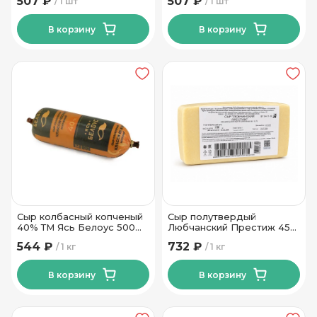
507 ₽
507 ₽
1 шт
1 шт
В корзину
В корзину
Сыр колбасный копченый
Сыр полутвердый
40% ТМ Ясь Белоус 500
Любчанский Престиж 45%
гр.
ТМ Новогрудские Дары
544 ₽
732 ₽
1 кг
1 кг
В корзину
В корзину