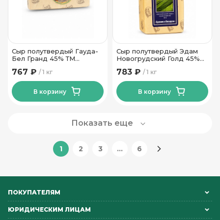
Сыр полутвердый Гауда-
Сыр полутвердый Эдам
Бел Гранд 45% ТМ
Новогрудский Голд 45%
Новогрудские Дары
ТМ Новогрудские Дары
767 ₽
783 ₽
1 кг
1 кг
В корзину
В корзину
Показать еще
1
2
3
...
6
ПОКУПАТЕЛЯМ
ЮРИДИЧЕСКИМ ЛИЦАМ