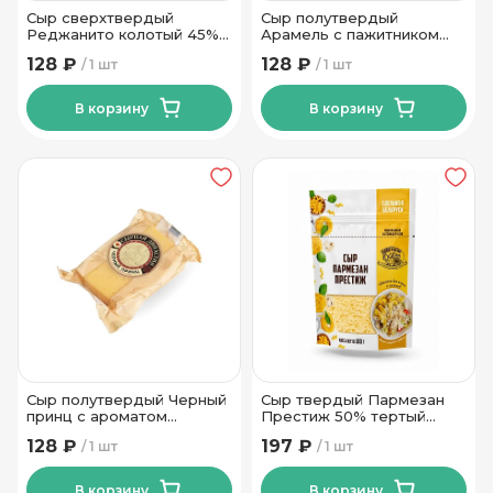
Сыр сверхтвердый
Сыр полутвердый
Реджанито колотый 45%
Арамель с пажитником
ТМ Новогрудские Дары
50% ТМ Сырная Династия
128 ₽
128 ₽
1 шт
1 шт
50гр
180 гр
В корзину
В корзину
Сыр полутвердый Черный
Сыр твердый Пармезан
принц с ароматом
Престиж 50% тертый
топленого молоко 50% ТМ
100гр ТМ Новогрудские
128 ₽
197 ₽
1 шт
1 шт
Сырная Династия 180 гр
Дары
В корзину
В корзину