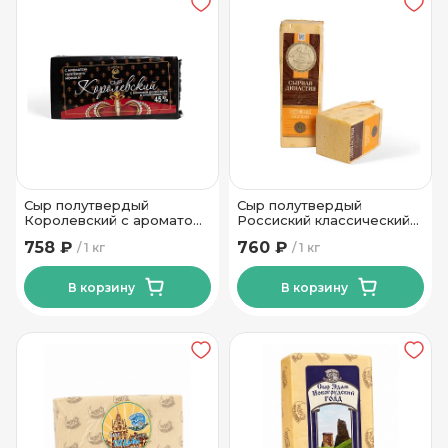
Сыр полутвердый
Сыр полутвердый
Королевский с ароматом
Россиский классический
топленого молока 45%
45 % ТМ Сырная Династия
758 ₽
760 ₽
1 кг
1 кг
Ошмянский СЗ
В корзину
В корзину