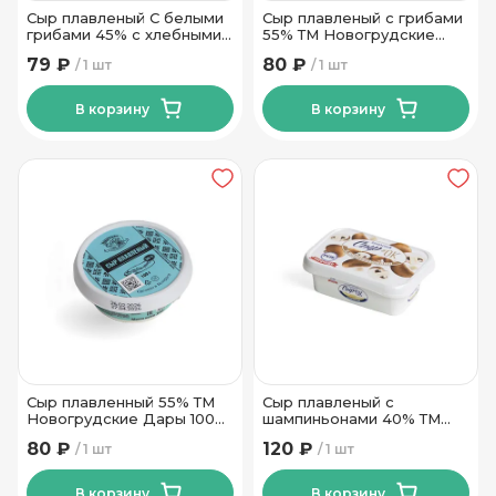
Сыр плавленый С белыми
Сыр плавленый с грибами
грибами 45% с хлебными
55% ТМ Новогрудские
палочками ТМ Рогачев 35
Дары 100 гр
79 ₽
80 ₽
1 шт
1 шт
гр
В корзину
В корзину
Сыр плавленный 55% ТМ
Сыр плавленый с
Новогрудские Дары 100
шампиньонами 40% ТМ
гр
Рогачев 170 гр
80 ₽
120 ₽
1 шт
1 шт
В корзину
В корзину