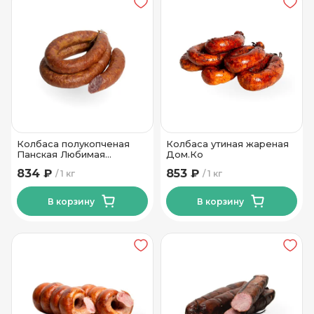
Колбаса полукопченая
Колбаса утиная жареная
Панская Любимая
Дом.Ко
высшего сорта
834 ₽
853 ₽
1 кг
1 кг
Калинковичи МК
В корзину
В корзину