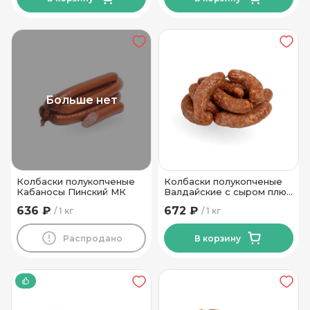
Больше нет
Колбаски полукопченые
Колбаски полукопченые
Кабаносы Пинский МК
Валдайские с сыром плюс
Калинковичи МК
636 ₽
672 ₽
1 кг
1 кг
Распродано
В корзину