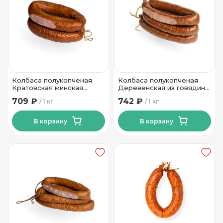
Колбаса полукопченая
Колбаса полукопченая
Кратовская минская
Деревенская из говядины
высший сорт Пинский МК
Пинский МК
709 ₽
742 ₽
1 кг
1 кг
В корзину
В корзину