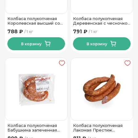
Колбаса полукопченая
Колбаса полукопченая
Королевская высший сорт
Деревенская с чесночком
Пинский МК
Старая Станица
788 ₽
791 ₽
1 кг
1 кг
В корзину
В корзину
Колбаса полукопченая
Колбаса полукопченая
Бабушкина запеченная
Лакомая Престиж
СПМК
высшего сорта