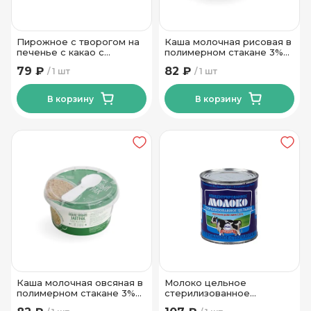
Пирожное с творогом на
Каша молочная рисовая в
печенье с какао с
полимерном стакане 3%
ароматом ванили 24%
150гр Тм Беллакт
79 ₽
82 ₽
1 шт
1 шт
75гр Тм Беллакт
В корзину
В корзину
Каша молочная овсяная в
Молоко цельное
полимерном стакане 3%
стерилизованное
150гр Тм Беллакт
концентрированное 8,6%