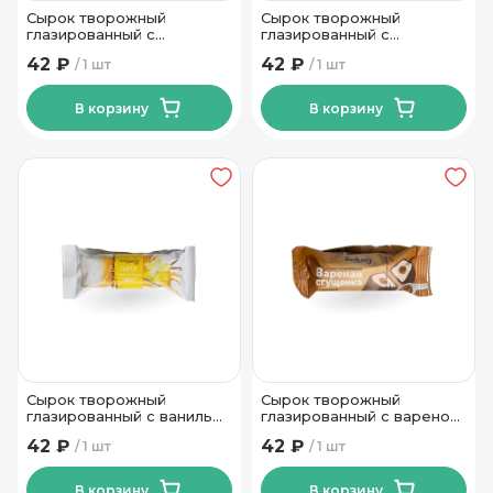
Сырок творожный
Сырок творожный
глазированный с
глазированный с
десертной пастой с какао
ароматом ванили 18%
42 ₽
42 ₽
1 шт
1 шт
и фундуком 18% 40гр Тм
40гр Тм Беллакт
Беллакт
В корзину
В корзину
Сырок творожный
Сырок творожный
глазированный с ванилью
глазированный с вареной
со вкусом карамели 18%
сгущенкой 18% 40гр Тм
42 ₽
42 ₽
1 шт
1 шт
40гр Тм Беллакт
Беллакт
В корзину
В корзину