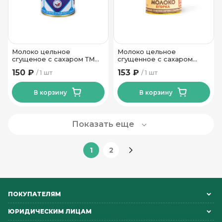
Молоко цельное
Молоко цельное
сгущеное с сахаром ТМ
сгущенное с сахаром
Рогачевъ 380 гр
вареное Егорка 8,5% ТМ
150 ₽
153 ₽
1 шт
1 шт
Рогачевъ 360 гр.
В корзину
В корзину
Показать еще
1
2
ПОКУПАТЕЛЯМ
ЮРИДИЧЕСКИМ ЛИЦАМ