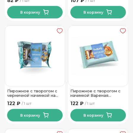
82 ₽
107 ₽
1 шт
1 шт
ТМ Рогачевъ 300 гр
В корзину
В корзину
Пирожное с творогом с
Пирожное с творогом с
черничной начинкой на
начинкой Вареная
вафле 23 % 100гр Тм
сгущенка на вафле 23 %
122 ₽
122 ₽
1 шт
1 шт
Беллакт
100гр Тм Беллакт
В корзину
В корзину