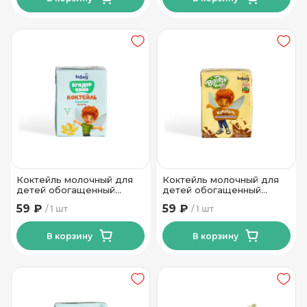
Коктейль молочный для
Коктейль молочный для
детей обогащенный
детей обогащенный
витаминами с ароматом
витаминами с какао 2.5%
59 ₽
59 ₽
1 шт
1 шт
ванили 2.5% 210 гр Тм
210 гр Тм Беллакт
Беллакт
В корзину
В корзину