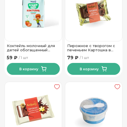
Коктейль молочный для
Пирожное с творогом с
детей обогащенный
печеньем Картошка в
витаминами с ароматом
глазури 24% 75гр Тм
59 ₽
79 ₽
1 шт
1 шт
клубники 2.5% 210 гр Тм
Беллакт
Беллакт
В корзину
В корзину