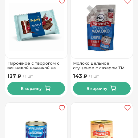
Пирожное с творогом с
Молоко цельное
вишневой начинкой на
сгущеное с сахаром ТМ
вафле с какао 23% 100гр
Рогачевъ 270 гр.
127 ₽
143 ₽
1 шт
1 шт
Тм Беллакт
В корзину
В корзину