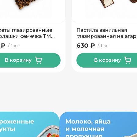
вывоз
еты глазированные
Пастила ванильная
лашки семечка ТМ
глазированная на ага
кая идея 1 кг
Красный Мозырянин 1 
 ₽
630 ₽
1 кг
1 кг
В корзину
В корзину
н