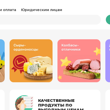
и оплата
Юридическим лицам
Бакалея
Какао и горячий шоколад
Ка
Консервация
Ко
Крупы, паста и макароны
Му
Овощные консервы
Ра
Соль, сахар и специи
Соу
КАЧЕСТВЕННЫЕ
ПРОДУКТЫ ПО
Сухари и снеки
Ча
ВЫГОДНЫМ ЦЕНАМ