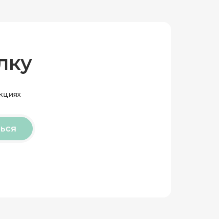
лку
акциях
ься