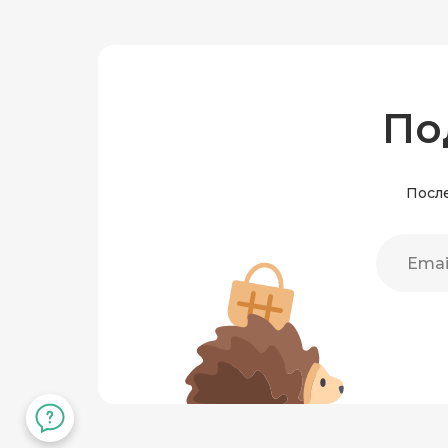
По
После