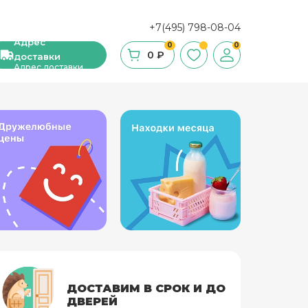
+7(495) 798-08-04
Адрес
0
0
0 ₽
доставки
Адрес доставки
ши, сухие завтраки, мюсли
фе
ка и ингредиенты для выпечки
стительное масло
с и уксус
ДОСТАВИМ В СРОК И ДО
ДВЕРЕЙ
й