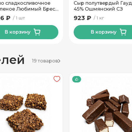
о сладкосливочное
Сыр полутвердый Гау
леное Любимый Брест
45% Ошмянский СЗ
 Лунинецкий МЗ 1 кг
86 ₽
923 ₽
1 шт
1 кг
В корзину
В корзину
елей
19 товаров