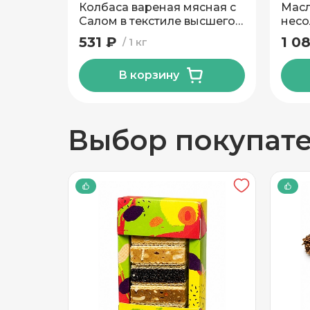
Колбаса вареная мясная с
Масл
Салом в текстиле высшего
несо
сорта Калинковичи МК
84 %
531 ₽
1 0
1 кг
В корзину
Выбор покупат