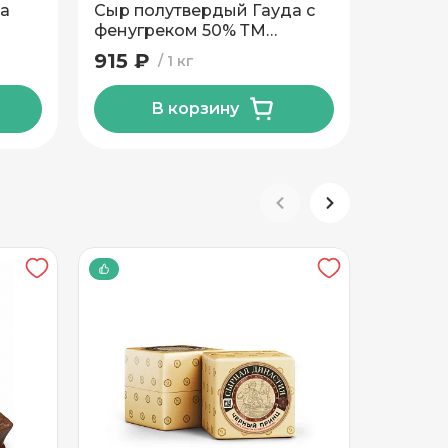
да
Сыр полутвердый Гауда с
Сыр тв
фенугреком 50% ТМ
ТМ Нов
Новогрудские Дары
915 ₽
948 
1 кг
В корзину