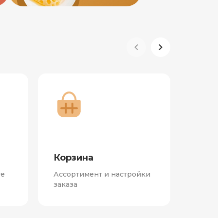
Про
Корзина
лоя
те
Ассортимент и настройки
Всё о
заказа
лояль