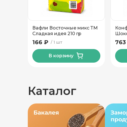
Добавить новый адрес
Доставка
Само
Вафли Восточные микс ТМ
Конф
Сладкая идея 210 гр
Шоко
Слад
166 ₽
763
1 шт
В корзину
Частный дом
Кв./Офис
*
Подъезд
Каталог
Этаж
Домофо
Есть лифт