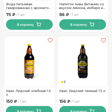
Вода питьевая
Напиток Аква Витамин со
газированная с ароматом
вкусом лимона, имбиря и
яблока Ю Ватер 1 л
облепихи ТМ Дарида 0,75
75 ₽
86 ₽
1 шт
1 шт
л
В корзину
В корзину
5
Квас Лидский хлебный 1.5
Квас Лидский темный 1.5 л
л
150 ₽
156 ₽
1 шт
1 шт
В корзину
В корзину