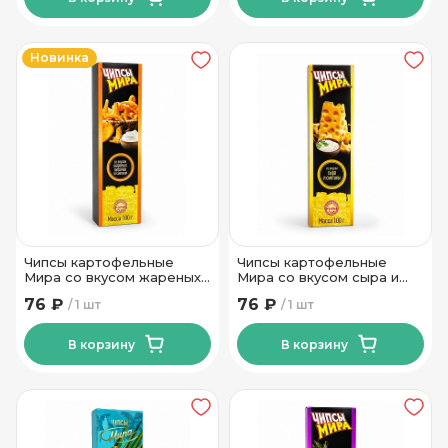
Новинка
Чипсы картофельные
Чипсы картофельные
Мира со вкусом жареных
Мира со вкусом сыра и
лисичек со сметаной Тм
сметаны Тм Мира 100 гр
76 ₽
76 ₽
1 шт
1 шт
Мира 100 гр
В корзину
В корзину