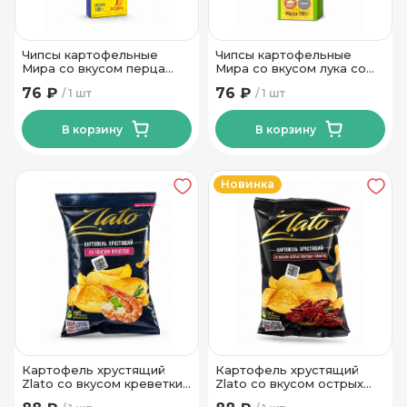
Чипсы картофельные
Чипсы картофельные
Мира со вкусом перца
Мира со вкусом лука со
халапенью Тм Мира 100 гр
сметаны Тм Мира 100 гр
76 ₽
76 ₽
1 шт
1 шт
В корзину
В корзину
Новинка
Картофель хрустящий
Картофель хрустящий
Zlato со вкусом креветки
Zlato со вкусом острых
Тм Мира 70 гр
вяленых томатов Тм Мира