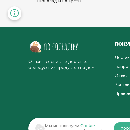
Есть лифт
Шоколад и конфеты
Подтвердить адрес
ПОКУ
Достав
Онлайн-сервис по доставке
Вопрос
белорусских продуктов на дом
О нас
Контак
Правов
Мы используем
Cookie
Хор
© 2022-2026 . По соседству