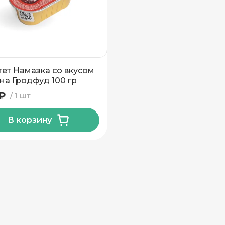
вывоз
ет Намазка со вкусом
на Гродфуд 100 гр
 ₽
1 шт
В корзину
н