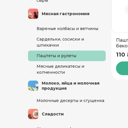
сыры
Мясная гастрономия
Добавить новый адрес
Вареные колбасы и ветчины
Доставка
Само
Сардельки, сосиски и
Пашт
шпикачки
беко
110
Паштеты и рулеты
Мясные деликатесы и
Частный дом
копченности
Молоко, яйца и молочная
продукция
Кв./Офис
*
Подъезд
Молочные десерты и сгущенка
Этаж
Домофо
Сладости