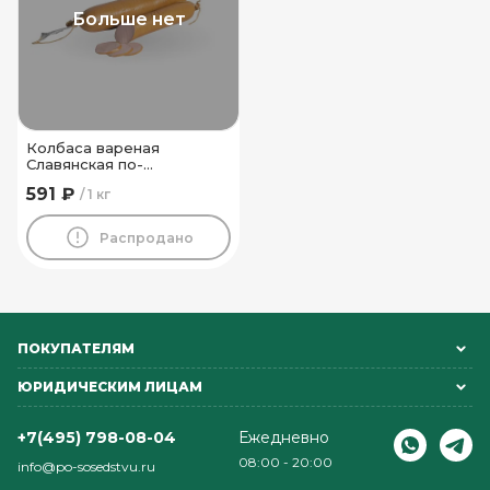
Больше нет
Колбаса вареная
Славянская по-
Волковысски высший сорт
591 ₽
1 кг
Волковысский МК
Распродано
ПОКУПАТЕЛЯМ
ЮРИДИЧЕСКИМ ЛИЦАМ
+7(495) 798-08-04
Ежедневно
08:00 - 20:00
info@po-sosedstvu.ru