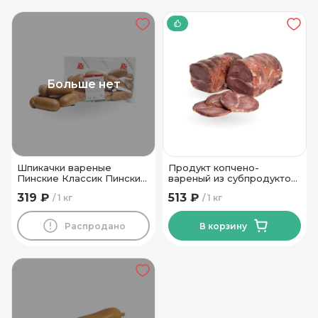
Больше нет
Шпикачки вареные
Продукт копчено-
Пинские Классик Пинский
вареный из субпродуктов
МК
говяжий Фермерский
319 ₽
513 ₽
1 кг
1 кг
Могилевский МК
Распродано
В корзину