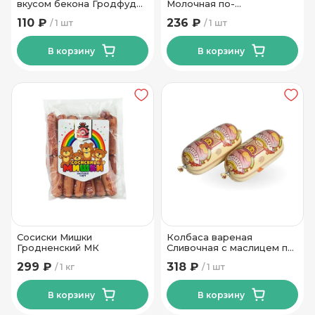
вкусом бекона Гродфуд
Молочная по-
100 гр
Волковысски гранд
110 ₽
236 ₽
1 шт
1 шт
высший сорт 390г
Волковысский МК
В корзину
В корзину
Сосиски Мишки
Колбаса вареная
Гродненский МК
Сливочная с маслицем по-
Волковысски высший 390
299 ₽
318 ₽
1 кг
1 шт
г
В корзину
В корзину