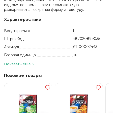
манты, вареники, хинкали. Тесто легко раскатывается, а
изделия во время варки не слипаются, не
развариваются, сохраняя форму и текстуру.
Характеристики
1
Вес, в граммах
4870208990351
ШтрихКод
УТ-00002443
Артикул
шт
Базовая единица
Казахстан
Производитель
Показать еще
Отборные сорта
пшеницы
Состав
Похожие товары
12 месяцев
Срок годности
от +5 до +25
Температура хранения
ТОО "Белес-Агро"
Бренд
Высший сорт
Сорт муки