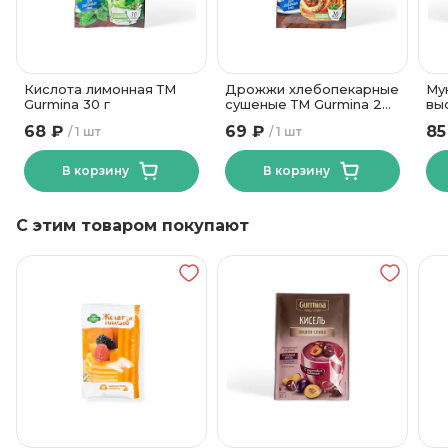
Бумажный пакет
Вид упаковки
Кислота лимонная ТМ
Дрожжи хлебопекарные
Му
Gurmina 30 г
сушеные ТМ Gurmina 20
вы
г
Ула
68 ₽
69 ₽
85
1 шт
1 шт
В корзину
В корзину
С этим товаром покупают