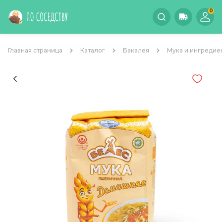
0
Главная страница
Каталог
Бакалея
Мука и ингредие