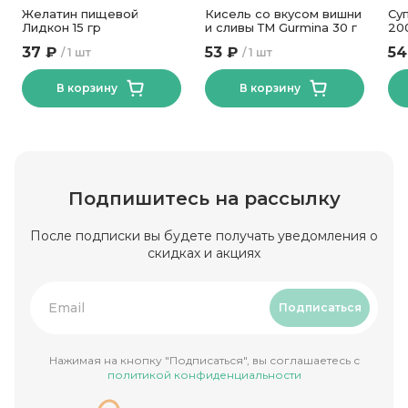
Желатин пищевой
Кисель со вкусом вишни
Су
Лидкон 15 гр
и сливы ТМ Gurmina 30 г
20
37 ₽
53 ₽
54
1 шт
1 шт
В корзину
В корзину
Подпишитесь на рассылку
После подписки вы будете получать уведомления о
скидках и акциях
Подписаться
Нажимая на кнопку "Подписаться", вы соглашаетесь с
политикой конфиденциальности