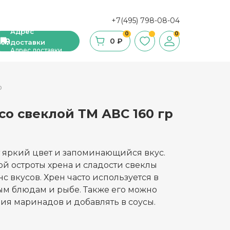
+7(495) 798-08-04
Адрес
0
0
0 ₽
доставки
Адрес доставки
р
со свеклой ТМ АВС 160 гр
ши, сухие завтраки, мюсли
фе
т яркий цвет и запоминающийся вкус.
ка и ингредиенты для выпечки
ой остроты хрена и сладости свеклы
с вкусов. Хрен часто используется в
стительное масло
ым блюдам и рыбе. Также его можно
ия маринадов и добавлять в соусы.
с и уксус
й