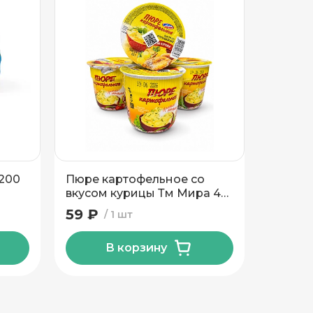
200
Пюре картофельное со
Пюре к
вкусом курицы Тм Мира 40
вкусом
гр
гр
59 ₽
59 ₽
1 шт
В корзину