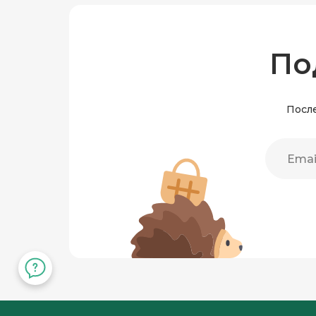
По
После