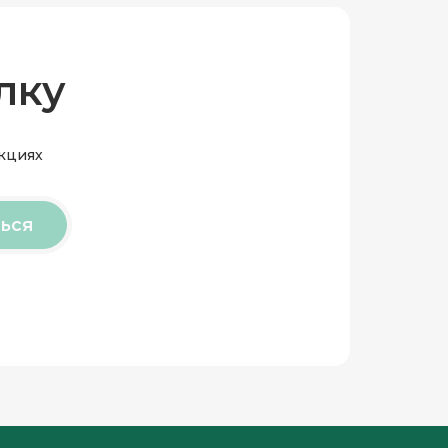
лку
акциях
ься