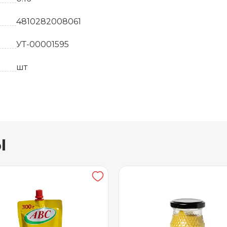
4810282008061
УТ-00001595
шт
Белоруссия
6 месяцев
ы
от +5 до +25
ОДО фирма АВС