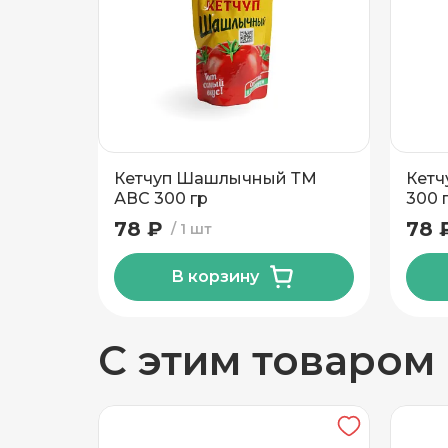
Добавить новый адрес
Доставка
Само
Кетчуп Шашлычный ТМ
Кетч
Частный дом
АВС 300 гр
300 
78 ₽
78 
1 шт
Кв./Офис
*
Подъезд
В корзину
Этаж
Домофо
С этим товаром
Есть лифт