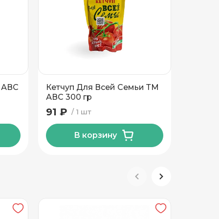
 АВС
Кетчуп Для Всей Семьи ТМ
Хрен с
АВС 300 гр
АВС 16
91 ₽
91 ₽
1 шт
В корзину