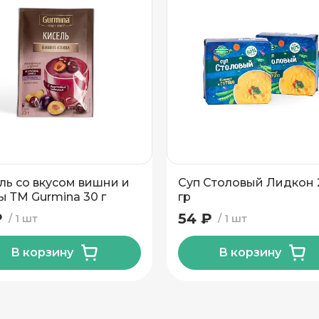
ль со вкусом вишни и
Суп Столовый Лидкон 
ы ТМ Gurmina 30 г
гр
₽
54 ₽
1 шт
1 шт
В корзину
В корзину