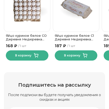
0.8
Углеводы, в граммах (на 100г)
Картонная коробка
Вид упаковки
Яйцо куриное белое СО
Яйцо куриное белое С1
Яй
Деревня Недюревка
Деревня Недюревка
Де
360шт
10шт
10
168 ₽
187 ₽
18
1 шт
1 шт
В корзину
В корзину
Подпишитесь на рассылку
После подписки вы будете получать уведомления о
скидках и акциях