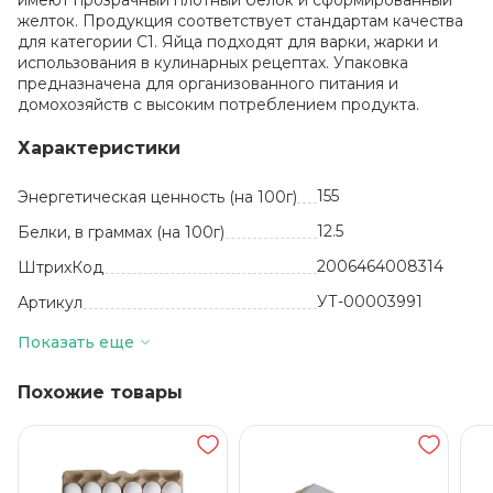
имеют прозрачный плотный белок и сформированный
желток. Продукция соответствует стандартам качества
для категории С1. Яйца подходят для варки, жарки и
использования в кулинарных рецептах. Упаковка
предназначена для организованного питания и
домохозяйств с высоким потреблением продукта.
Характеристики
155
Энергетическая ценность (на 100г)
12.5
Белки, в граммах (на 100г)
2006464008314
ШтрихКод
УТ-00003991
Артикул
шт
Базовая единица
Показать еще
Россия
Производитель
Похожие товары
11.5
Жиры, в граммах (на 100 г)
3
Количество в упаковке
от 0 до + 20
Температура хранения