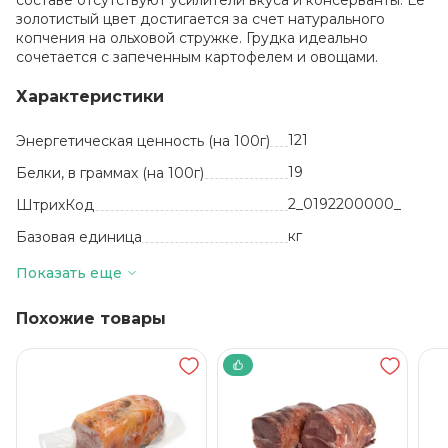
составе отсутствуют усилители вкуса и консерванты. Ее
золотистый цвет достигается за счет натурального
копчения на ольховой стружке. Грудка идеально
сочетается с запеченным картофелем и овощами.
Характеристики
121
Энергетическая ценность (на 100г)
19
Белки, в граммах (на 100г)
2_0192200000_
ШтрихКод
кг
Базовая единица
5
Жиры, в граммах (на 100 г)
Показать еще
мясо птицы
Состав
Похожие товары
20 суток
Срок годности
от +2 до +6
Температура хранения
400
Вес в упаковке