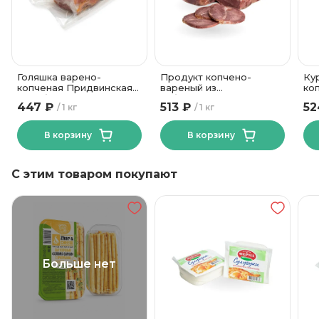
Голяшка варено-
Продукт копчено-
Ку
копченая Придвинская
вареный из
ко
Витебский МК
субпродуктов говяжий
МК
447 ₽
513 ₽
52
1 кг
1 кг
Фермерский
Могилевский МК
В корзину
В корзину
С этим товаром покупают
Больше нет