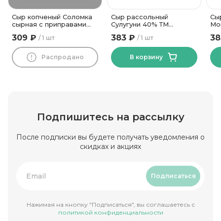
Сыр копченый Соломка
Сыр рассольный
Сы
сырная с приправами
Сулугуни 40% ТМ
Мо
42% ТМ Новогрудские
Василькова Ферма 500
го
309 ₽
383 ₽
38
1 шт
1 шт
Дары
гр
гр
Распродано
В корзину
Подпишитесь на рассылку
После подписки вы будете получать уведомления о
скидках и акциях
Подписаться
Нажимая на кнопку "Подписаться", вы соглашаетесь с
политикой конфиденциальности