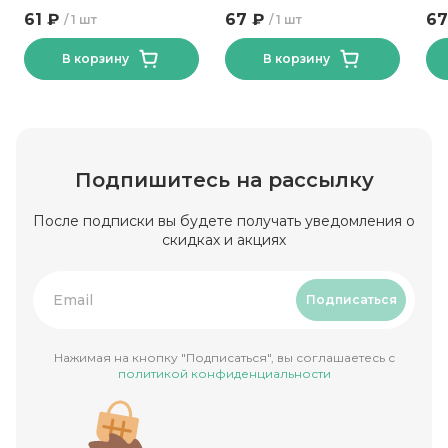
сицилийски Ляховичский
61 ₽
67 ₽
67
1 шт
1 шт
КЗ 200 гр
В корзину
В корзину
Подпишитесь на рассылку
После подписки вы будете получать уведомления о
скидках и акциях
Подписаться
Нажимая на кнопку "Подписаться", вы соглашаетесь с
политикой конфиденциальности