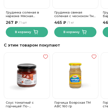
Грудинка соленая в
Грудинка свиная
Гр
нарезке Мясная
соленая с чесноком Тм
Ба
Коллекция 250 гр
Мясопродукт
пе
267 ₽
465 ₽
46
1 шт
1 кг
В корзину
В корзину
С этим товаром покупают
Соус томатный с
Горчица Боярская ТМ
Го
горчицей По-
АВС 160 гр
ст