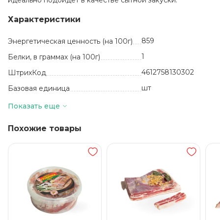
идеально подойдет в качестве сытной закуски.
Характеристики
859
Энергетическая ценность (на 100г)
1
Белки, в граммах (на 100г)
4612758130302
ШтрихКод
шт
Базовая единица
Россия
Производитель
Показать еще
95
Жиры, в граммах (на 100 г)
Похожие товары
Шпик, соль
пищевая, перец
черный, чеснок
Состав
45 суток
Срок годности
от +2 до +6
Температура хранения