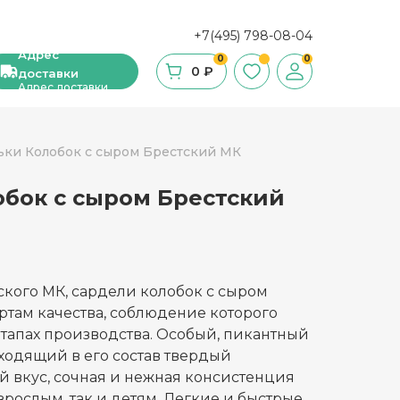
+7(495) 798-08-04
Адрес
0
0
0 ₽
доставки
Адрес доставки
ьки Колобок с сыром Брестский МК
бок с сыром Брестский
ши, сухие завтраки, мюсли
фе
ка и ингредиенты для выпечки
ского МК, сардели колобок с сыром
ртам качества, соблюдение которого
стительное масло
этапах производства. Особый, пикантный
ходящий в его состав твердый
с и уксус
 вкус, сочная и нежная консистенция
й
зрослым, так и детям. Легкие и быстрые