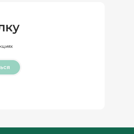
лку
акциях
ься