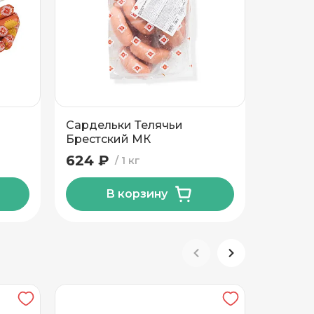
Сардельки Телячьи
Шпика
Брестский МК
Вкусны
Пинск
624 ₽
626 ₽
1 кг
В корзину