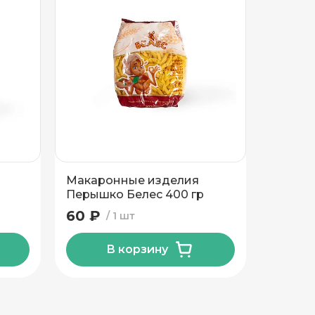
Макаронные изделия
Макар
Перышко Белес 400 гр
Ракушк
гр
60 ₽
60 ₽
1 шт
В корзину