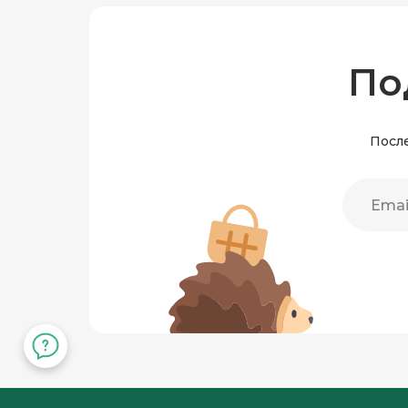
По
После