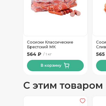
Добавить новый адрес
Доставка
Само
Сосиски Классические
Соси
Частный дом
Брестский МК
Слив
Пин
564 ₽
565
1 кг
Кв./Офис
*
Подъезд
В корзину
Этаж
Домофо
С этим товаром
Есть лифт