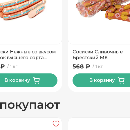
вывоз
ски Нежные со вкусом
Сосиски Сливочные
ок высшего сорта
Брестский МК
ский МК
 ₽
568 ₽
1 кг
1 кг
В корзину
В корзину
н
 покупают