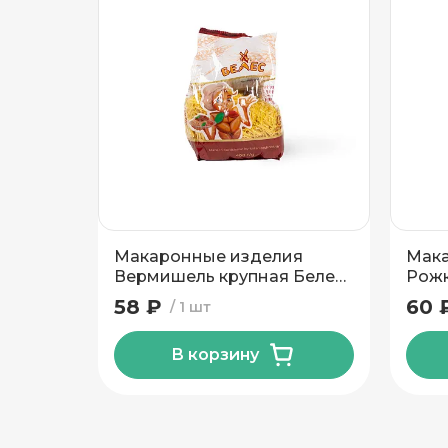
Подтвердить адрес
Макаронные изделия
Мака
Вермишель крупная Белес
Рожк
400 гр
58 ₽
60 
1 шт
В корзину