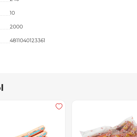
10
2000
4811040123361
Б-130063
кг
ы
22
свинина, сыр сычужный твердый, специи
45 суток
от +2 до +6
1.5