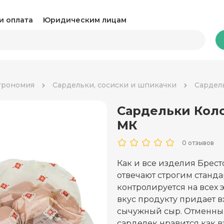
и оплата
Юридическим лицам
Бакалея
трономия
Сардельки, сосиски и шпикачки
Сардел
Сардельки Коло
Какао и горячий шоколад
Ка
МК
Консервация
Ко
0 отзывов
Крупы, паста и макароны
Му
Как и все изделия Брест
отвечают строгим станда
Овощные консервы
Ра
контролируется на всех 
Соль, сахар и специи
вкус продукту придает в
Соу
сычужный сыр. Отменный
Сухари и снеки
Ча
сарделек нравится как в