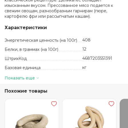
классической рецептуре. Деликатес обладает
изысканным вкусом. Прессованное мясо подается к
свежим овощам, разнообразным гарнирам (пюре,
картофелю фри или рассыпчатым кашам).
Характеристики
408
Энергетическая ценность (на 100г)
12
Белки, в граммах (на 100г)
4687203551391
ШтрихКод
кг
Базовая единица
40
Жиры, в граммах (на 100 г)
Показать еще
700
Количество в упаковке
Похожие товары
мясо голов свиных,
пряности
Состав
30 суток
Срок годности
от +2 до +6
Температура хранения