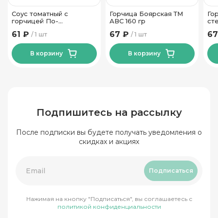
Соус томатный с
Горчица Боярская ТМ
Го
горчицей По-
АВС 160 гр
ст
сицилийски Ляховичский
61 ₽
67 ₽
67
1 шт
1 шт
КЗ 200 гр
В корзину
В корзину
Подпишитесь на рассылку
После подписки вы будете получать уведомления о
скидках и акциях
Подписаться
Нажимая на кнопку "Подписаться", вы соглашаетесь с
политикой конфиденциальности