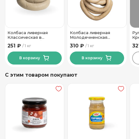
Колбаса ливерная
Колбаса ливерная
Ру
Классическая в
Молодечненская
Кр
натуральной оболочке
Брестский МК
Гр
251 ₽
310 ₽
32
1 кг
1 кг
Могилевский МК
В корзину
В корзину
С этим товаром покупают