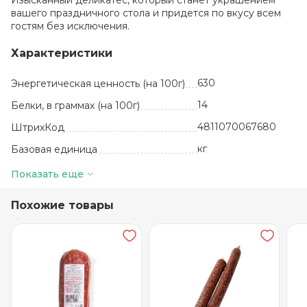
Изысканный деликатес, который станет украшением
вашего праздничного стола и придется по вкусу всем
гостям без исключения.
Характеристики
630
Энергетическая ценность (на 100г)
14
Белки, в граммах (на 100г)
4811070067680
ШтрихКод
кг
Базовая единица
65
Жиры, в граммах (на 100 г)
Показать еще
свинина, шпик,
жир-сырец
Похожие товары
говяжий, говядина,
специи
Состав
60 суток
Срок годности
от +2 до +6
Температура хранения
170
Вес в упаковке