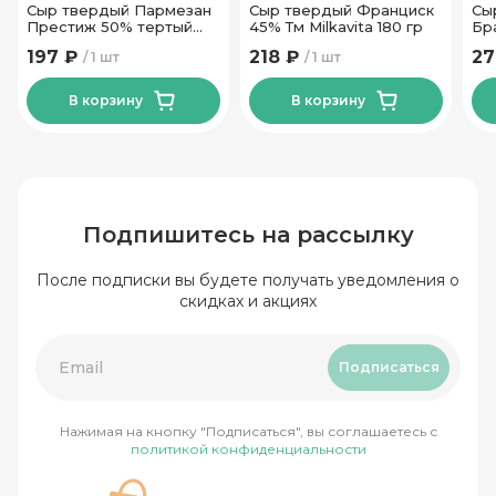
Сыр твердый Пармезан
Сыр твердый Франциск
Сы
Престиж 50% тертый
45% Тм Milkavita 180 гр
Бр
100гр ТМ Новогрудские
20
197 ₽
218 ₽
27
1 шт
1 шт
Дары
В корзину
В корзину
Подпишитесь на рассылку
После подписки вы будете получать уведомления о
скидках и акциях
Подписаться
Нажимая на кнопку "Подписаться", вы соглашаетесь с
политикой конфиденциальности