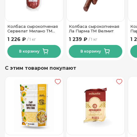
Колбаса сырокопченая
Колбаса сырокопченая
Ко
Сервелат Милано ТМ
Ла Парма ТМ Велмит
Па
Фабрика качества
1 226 ₽
1 239 ₽
1 
1 кг
1 кг
В корзину
В корзину
С этим товаром покупают