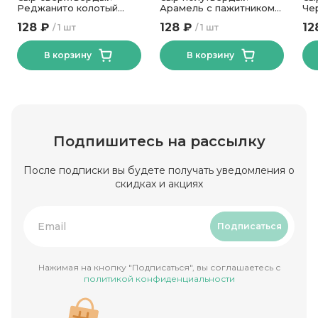
Реджанито колотый
Арамель с пажитником
Че
45% ТМ Новогрудские
50% ТМ Сырная
ар
128 ₽
128 ₽
12
1 шт
1 шт
Дары 50гр
Династия 180 гр
мо
Ди
В корзину
В корзину
Подпишитесь на рассылку
После подписки вы будете получать уведомления о
скидках и акциях
Подписаться
Нажимая на кнопку "Подписаться", вы соглашаетесь с
политикой конфиденциальности