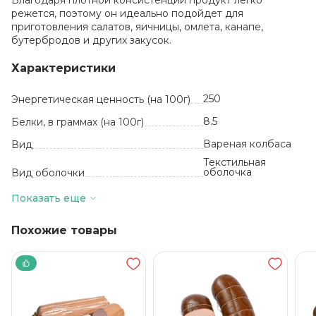
Благодаря плотной консистенции продукт легко
режется, поэтому он идеально подойдет для
приготовления салатов, яичницы, омлета, канапе,
бутербродов и других закусок.
Характеристики
250
Энергетическая ценность (на 100г)
8.5
Белки, в граммах (на 100г)
Вареная колбаса
Вид
Текстильная
оболочка
Вид оболочки
4811040132134
ШтрихКод
Показать еще
кг
Базовая единица
Похожие товары
Белоруссия
Производитель
24
Жиры, в граммах (на 100 г)
3900
Количество в упаковке
Свинина
Состав