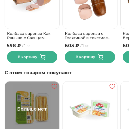
60 суток
Срок годности
от +2 до +4
Температура хранения
1
Углеводы, в граммах (на 100г)
Брестский
Колбаса вареная Как
Колбаса вареная с
Ко
мясокомбинат
Бренд
Раньше с Сальцем
Телятиной в текстиле
Бе
Пинский МК
Брестский МК
Во
Газовая среда
Вид упаковки
598 ₽
603 ₽
60
1 кг
1 кг
вы
Во
В корзину
В корзину
С этим товаром покупают
Больше нет