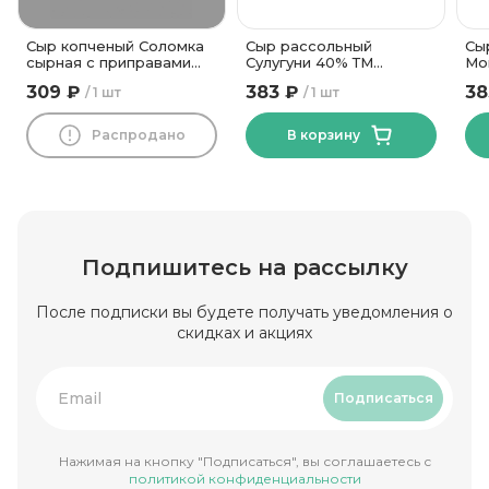
Сыр копченый Соломка
Сыр рассольный
Сы
сырная с приправами
Сулугуни 40% ТМ
Мо
42% ТМ Новогрудские
Василькова Ферма 500
го
309 ₽
383 ₽
38
1 шт
1 шт
Дары
гр
гр
Распродано
В корзину
Подпишитесь на рассылку
После подписки вы будете получать уведомления о
скидках и акциях
Подписаться
Нажимая на кнопку "Подписаться", вы соглашаетесь с
политикой конфиденциальности