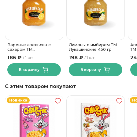
36 месяцев
Срок годности
от 0 до + 20
Температура хранения
62
Углеводы, в граммах (на 100г)
Варенье апельсин с
Лимоны с имбирем ТМ
Ап
сахаром ТМ
Лукашинские 450 гр
ТМ
Лукашинские 450 гр
186 ₽
198 ₽
24
1 шт
1 шт
В корзину
В корзину
С этим товаром покупают
Новинка
Н