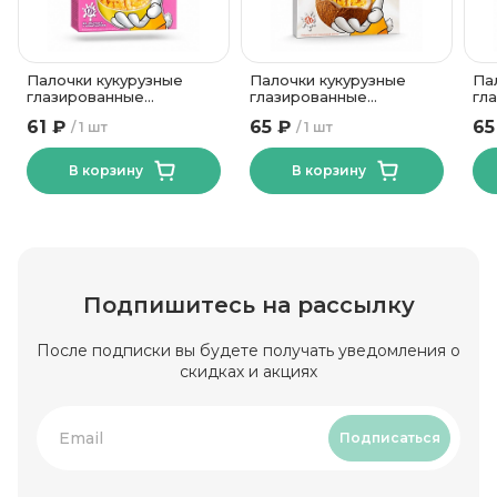
Палочки кукурузные
Палочки кукурузные
Па
глазированные
глазированные
гл
Хрумстик Лидкон 120 гр
Хрумстик кокос-
сг
61 ₽
65 ₽
65
1 шт
1 шт
мииндаль Лидкон 120 гр
Хр
В корзину
В корзину
Подпишитесь на рассылку
После подписки вы будете получать уведомления о
скидках и акциях
Подписаться