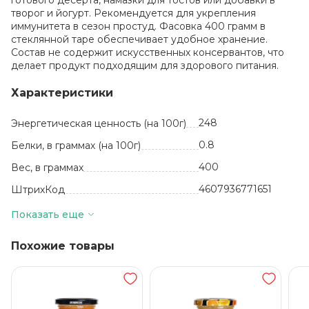
готового десерта, намазки для тостов или добавки в
творог и йогурт. Рекомендуется для укрепления
иммунитета в сезон простуд. Фасовка 400 грамм в
стеклянной таре обеспечивает удобное хранение.
Состав не содержит искусственных консервантов, что
делает продукт подходящим для здорового питания.
Характеристики
248
Энергетическая ценность (на 100г)
0.8
Белки, в граммах (на 100г)
400
Вес, в граммах
4607936771651
ШтрихКод
УТ-00003140
Артикул
Показать еще
шт
Базовая единица
Похожие товары
Россия
Производитель
0.9
Жиры, в граммах (на 100 г)
6
Количество в упаковке