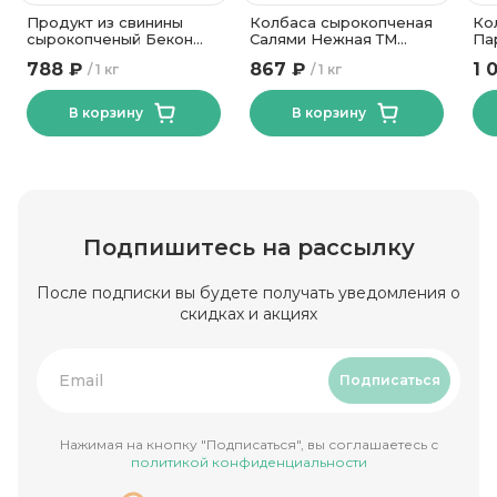
Продукт из свинины
Колбаса сырокопченая
Ко
сырокопченый Бекон
Салями Нежная ТМ
Па
Изысканный
Велмит
50
788 ₽
867 ₽
1 
1 кг
1 кг
Калинковичи МК
В корзину
В корзину
Подпишитесь на рассылку
После подписки вы будете получать уведомления о
скидках и акциях
Подписаться
Нажимая на кнопку "Подписаться", вы соглашаетесь с
политикой конфиденциальности