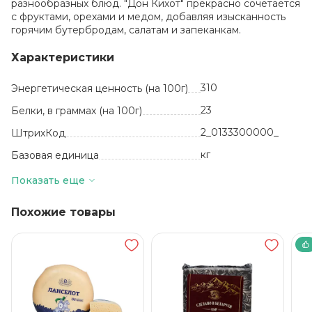
разнообразных блюд. "Дон Кихот" прекрасно сочетается
с фруктами, орехами и медом, добавляя изысканность
горячим бутербродам, салатам и запеканкам.
Характеристики
310
Энергетическая ценность (на 100г)
23
Белки, в граммах (на 100г)
2_0133300000_
ШтрихКод
кг
Базовая единица
Белоруссия
Производитель
Показать еще
Полутвердые сыры
Вид
Похожие товары
24
Жиры, в граммах (на 100 г)
Молоко нормализова
пастеризованное, сол
поваренная пищевая
выварочная, уплотнит
хлорид кальция,
технологическое
вспомогательное сред
ферментный препара