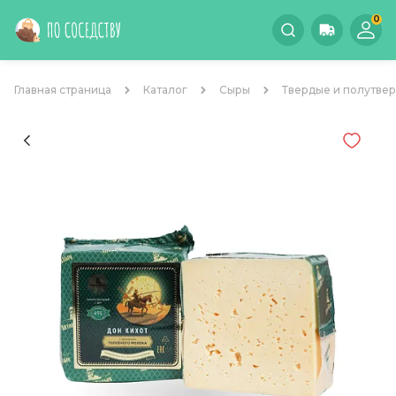
0
Главная страница
Каталог
Сыры
Твердые и полутве