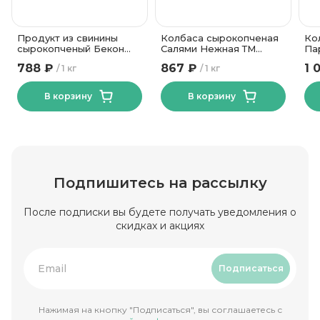
Продукт из свинины
Колбаса сырокопченая
Ко
сырокопченый Бекон
Салями Нежная ТМ
Па
Изысканный
Велмит
50
788 ₽
867 ₽
1 
1 кг
1 кг
Калинковичи МК
В корзину
В корзину
Подпишитесь на рассылку
После подписки вы будете получать уведомления о
скидках и акциях
Подписаться
Нажимая на кнопку "Подписаться", вы соглашаетесь с