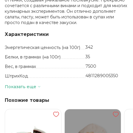
оттенки, создавая уникальное послевкусие. Прекрасно
сочетается с различными винами и подходит для многих
кулинарных экспериментов. Он отлично дополняет
салаты, пасту, может быть использован в супах или
просто подан в качестве закуски.
Характеристики
342
Энергетическая ценность (на 100г)
35
Белки, в граммах (на 100г)
7500
Вес, в граммах
4811289005350
ШтрихКод
кг
Базовая единица
Показать еще
Белоруссия
Производитель
Похожие товары
Твердые сыры
Вид
24
Жиры, в граммах (на 100 г)
Пастеризованное
молоко, соль,
уплотнитель хлорид