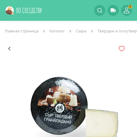
0
Главная страница
Каталог
Сыры
Твердые и полутве