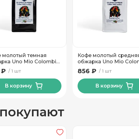
вывоз
 молотый темная
Кофе молотый средня
рка Uno Mio Colombia
обжарка Uno Mio Colo
emo 250 гр
Supremo 250 гр
 ₽
856 ₽
1 шт
1 шт
В корзину
В корзину
н
 покупают