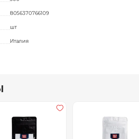
8056370766109
шт
Италия
5
80% Арабика 20% Робуста
ы
12 месяцев
Средняя
от +5 до +25
Вакуумная упаковка