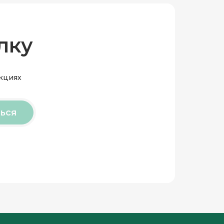
лку
акциях
ься