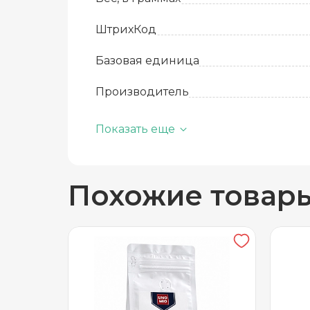
ШтрихКод
Базовая единица
Производитель
Количество в упаковке
Показать еще
Состав
Похожие товар
Срок годности
Степень обжарки
Температура хранения
Вид упаковки