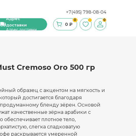
+7(495) 798-08-04
Адрес
0
0
0 ₽
доставки
Адрес доставки
ust Cremoso Oro 500 гр
ши, сухие завтраки, мюсли
фе
ейный образец с акцентом на мягкость и
ка и ингредиенты для выпечки
 который достигается благодаря
 продуманному бленду зёрен. Основой
стительное масло
лужат качественные зёрна арабики с
о обеспечивает плотное тело,
с и уксус
рхатистую, слегка сладковатую
кофе раскрывается умеренной
й