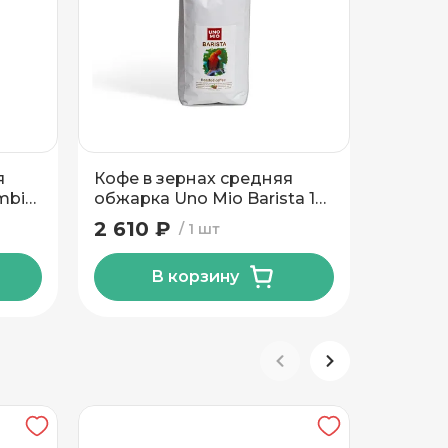
я
Кофе в зернах средняя
Кофе в
mbia
обжарка Uno Mio Barista 1
обжарк
кг
Perfetto
2 610 ₽
2 755
1 шт
В корзину