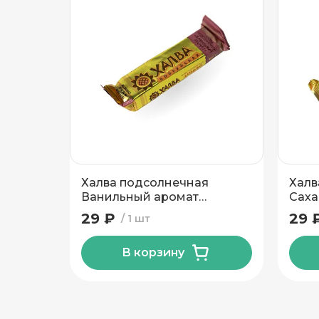
Подтвердить адрес
Халва подсолнечная
Халв
Ванильный аромат
Саха
Красный пищевик 60 гр
пище
29 ₽
29 
1 шт
В корзину