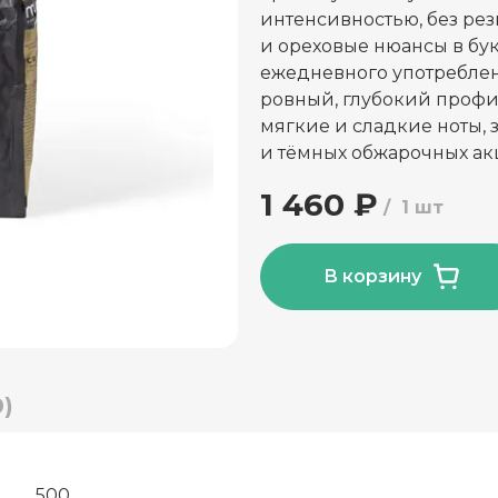
интенсивностью, без ре
и ореховые нюансы в бу
ежедневного употреблен
ровный, глубокий профи
мягкие и сладкие ноты,
и тёмных обжарочных ак
1 460 ₽
1 шт
В корзину
)
500