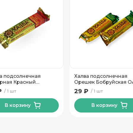
а подсолнечная
Халва подсолнечная
рная Красный
Орешек Бобруйская 
вик 60 гр
Красный пищевик 60 г
₽
29 ₽
1 шт
1 шт
В корзину
В корзину