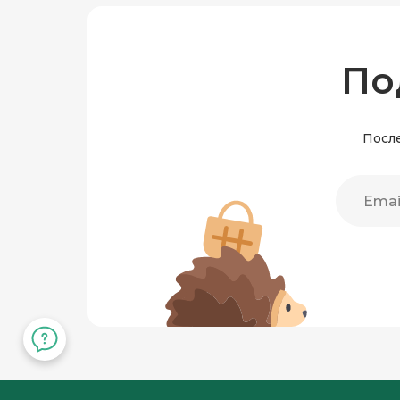
По
После