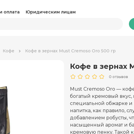
и оплата
Юридическим лицам
Бакалея
Кофе
Кофе в зернах Must Cremoso Oro 500 гр
Кофе в зернах M
Какао и горячий шоколад
Ка
0 отзывов
Консервация
Ко
Must Cremoso Oro — коф
Крупы, паста и макароны
Му
богатый кремовый вкус,
специальной обжарке и
Овощные консервы
Ра
напитка, как правило, с
добавлением робусты, чт
Соль, сахар и специи
Соу
насыщенный аромат и ба
кремовую пенку. Такой 
Сухари и снеки
Ча