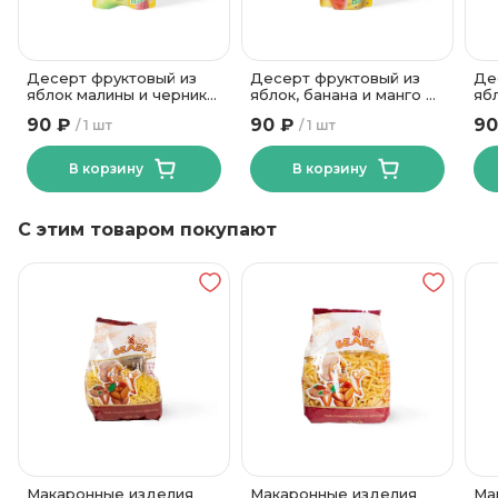
Стекло
Вид упаковки
Десерт фруктовый из
Десерт фруктовый из
Де
яблок малины и черники
яблок, банана и манго с
ябл
с овсяными хлопьями
семенами чиа и
ов
90 ₽
90 ₽
90
1 шт
1 шт
200гр ТМ АВС Дой-Пак
куркумой ТМ АВС 200г
20
Дой-Пак
В корзину
В корзину
С этим товаром покупают
Макаронные изделия
Макаронные изделия
Ма