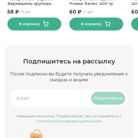
Вермишель крупная
Рожки Белес 400 гр
Шт
Белес 400 гр
58 ₽
60 ₽
60
1 шт
1 шт
В корзину
В корзину
Подпишитесь на рассылку
После подписки вы будете получать уведомления о
скидках и акциях
Подписаться
Нажимая на кнопку "Подписаться", вы соглашаетесь с
политикой конфиденциальности