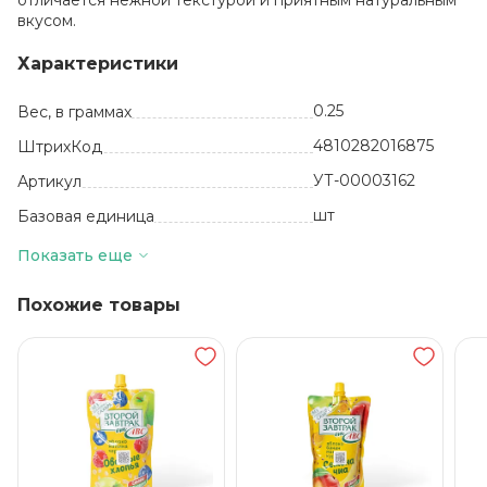
отличается нежной текстурой и приятным натуральным
вкусом.
Характеристики
0.25
Вес, в граммах
4810282016875
ШтрихКод
УТ-00003162
Артикул
шт
Базовая единица
Белоруссия
Производитель
Показать еще
12
Количество в упаковке
Похожие товары
пюре из
яблок,пюре из
малины.
Состав
24 месяца
Срок годности
от 0 до +25
Температура хранения
ОДО фирма АВС
Бренд
Фруктовое пюре
Вид