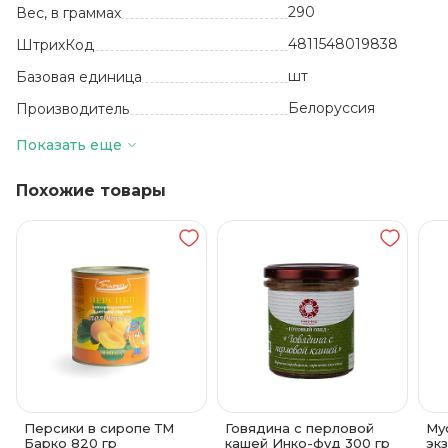
290
Вес, в граммах
4811548019838
ШтрихКод
шт
Базовая единица
Белоруссия
Производитель
8
Количество в упаковке
Показать еще
36 месяцев
Срок годности
Похожие товары
от +2 до +6
Температура хранения
ООО Квинфуд
Бренд
Жестяная банка
Вид упаковки
Персики в сиропе ТМ
Говядина с перловой
Му
Барко 820 гр
кашей Инко-фуд 300 гр
эк