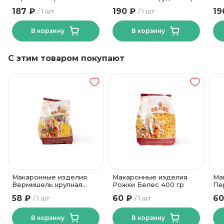
370
187 ₽
190 ₽
19
1 шт
1 шт
В корзину
В корзину
С этим товаром покупают
Макаронные изделия
Макаронные изделия
Ма
Вермишель крупная
Рожки Белес 400 гр
Пе
Белес 400 гр
58 ₽
60 ₽
60
1 шт
1 шт
В корзину
В корзину