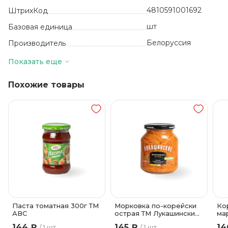
4810591001692
ШтрихКод
шт
Базовая единица
Белоруссия
Производитель
6
Количество в упаковке
Показать еще
24 месяца
Срок годности
Похожие товары
от 0 до +25
Температура хранения
Стекло
Вид упаковки
Паста томатная 300г ТМ
Морковка по-корейски
Ко
АВС
острая ТМ Лукашинские
ма
340 гр
Ку
144 ₽
145 ₽
14
1 шт
1 шт