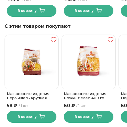
В корзину
В корзину
С этим товаром покупают
Макаронные изделия
Макаронные изделия
Ма
Вермишель крупная
Рожки Белес 400 гр
Пе
Белес 400 гр
58 ₽
60 ₽
60
1 шт
1 шт
В корзину
В корзину