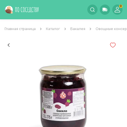
0
Главная страница
Каталог
Бакалея
Овощные консе