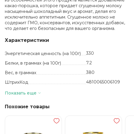
из особенностей этого продукта является добавление
какао-порошка, которое придает сгущенному молоку
насыщенный шоколадный вкус и аромат, делая его
исключительно аппетитным. Сгущенное молоко не
содержит ГМО, консервантов, искусственных добавок,
что делает его безопасным для вашего организма.
Характеристики
330
Энергетическая ценность (на 100г)
7.2
Белки, в граммах (на 100г)
380
Вес, в граммах
4810065006109
ШтрихКод
шт
Базовая единица
Показать еще
8.5
Жиры, в граммах (на 100 г)
Похожие товары
15
Количество в упаковке
12 месяцев
Срок годности
43.5
Углеводы, в граммах (на 100г)