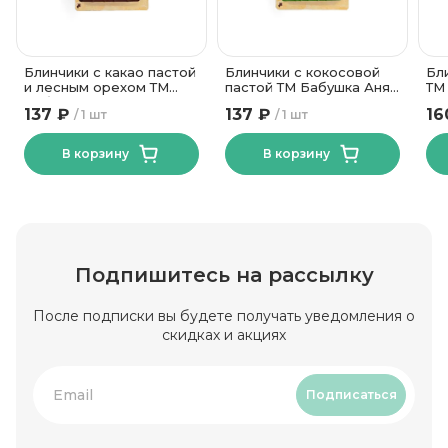
Блинчики с какао пастой
Блинчики с кокосовой
Бл
и лесным орехом ТМ
пастой ТМ Бабушка Аня
ТМ
Бабушка Аня 240 гр
240 гр
137 ₽
137 ₽
16
1 шт
1 шт
В корзину
В корзину
Подпишитесь на рассылку
После подписки вы будете получать уведомления о
скидках и акциях
Подписаться