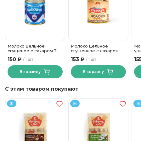
Молоко цельное
Молоко цельное
Мо
сгущеное с сахаром ТМ
сгущенное с сахаром
ул
Рогачевъ 380 гр
вареное Егорка 8,5% ТМ
3,2
150 ₽
153 ₽
15
1 шт
1 шт
Рогачевъ 360 гр.
В корзину
В корзину
С этим товаром покупают