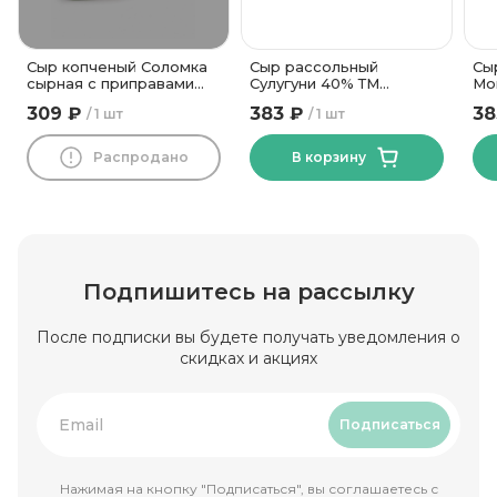
Сыр копченый Соломка
Сыр рассольный
Сы
сырная с приправами
Сулугуни 40% ТМ
Мо
42% ТМ Новогрудские
Василькова Ферма 500
го
309 ₽
383 ₽
38
1 шт
1 шт
Дары
гр
гр
Распродано
В корзину
Подпишитесь на рассылку
После подписки вы будете получать уведомления о
скидках и акциях
Подписаться
Нажимая на кнопку "Подписаться", вы соглашаетесь с