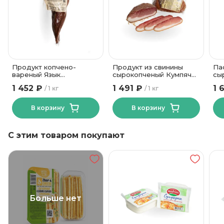
Продукт копчено-
Продукт из свинины
Па
вареный Язык
сырокопченый Кумпячок
сы
Каролинский
коптильня гурмана
1 452 ₽
1 491 ₽
1 
1 кг
1 кг
Могилевский МК
Пинский МК
В корзину
В корзину
С этим товаром покупают
Больше нет