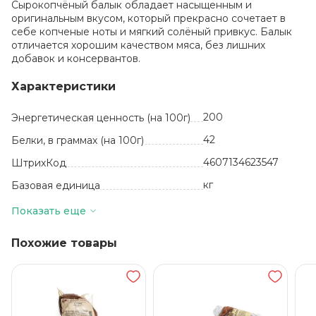
Сырокопчёный балык обладает насыщенным и
оригинальным вкусом, который прекрасно сочетает в
себе копченые ноты и мягкий солёный привкус. Балык
отличается хорошим качеством мяса, без лишних
добавок и консервантов.
Характеристики
200
Энергетическая ценность (на 100г)
42
Белки, в граммах (на 100г)
4607134623547
ШтрихКод
кг
Базовая единица
3
Жиры, в граммах (на 100 г)
Показать еще
90 суток
Срок годности
Похожие товары
от +2 до +4
Температура хранения
Вакуумная
упаковка
Вид упаковки