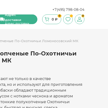
+7(495) 798-08-04
Адрес
0
0
0 ₽
доставки
Адрес доставки
опченые По-Охотничьи Ломоносовский МК
копченые По-Охотничьи
ши, сухие завтраки, мюсли
 МК
фе
ка и ингредиенты для выпечки
ют не только в качестве
та, но и используют для приготовления
стительное масло
олбаски обладают традиционным
сом с нотками чеснока и ароматом
с и уксус
 тонкие полукопченые Охотничьи
й
, быстрая и вкусная, слегка