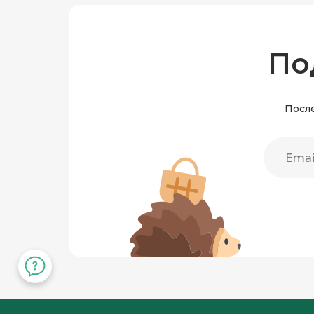
По
После