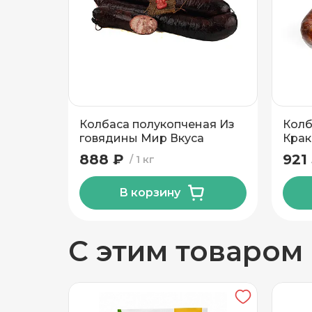
Добавить новый адрес
Доставка
Само
Колбаса полукопченая Из
Колб
Частный дом
говядины Мир Вкуса
Крак
МК
888 ₽
921
1 кг
Кв./Офис
*
Подъезд
В корзину
Этаж
Домофо
С этим товаром
Есть лифт