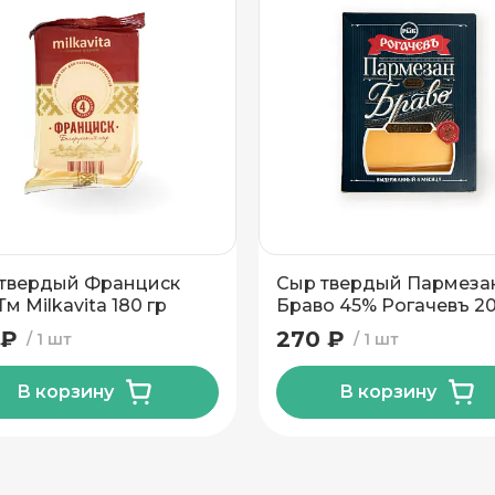
твердый Франциск
Сыр твердый Пармеза
м Milkavita 180 гр
Браво 45% Рогачевъ 20
 ₽
270 ₽
1 шт
1 шт
В корзину
В корзину