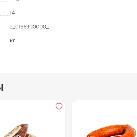
14
2_0196900000_
кг
44
Свинина, говядина, грудинка свиная, соль, пер
ы
30 суток
от 0 до +4
400
Газовая среда