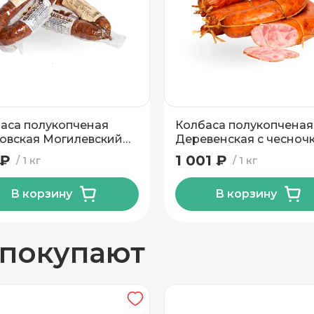
вывоз
аса полукопченая
Колбаса полукопченая
овская Могилевский
Деревенская с чесноч
языком Старая Станиц
 ₽
1 001 ₽
1 кг
1 кг
В корзину
В корзину
н
 покупают