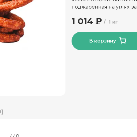
поджаренная на углях, за
1 014 ₽
1 кг
В корзину
)
440