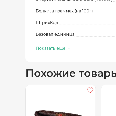
Белки, в граммах (на 100г)
ШтрихКод
Базовая единица
Жиры, в граммах (на 100 г)
Показать еще
Состав
Похожие товар
Срок годности
Температура хранения
Вес в упаковке
Вид упаковки