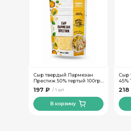
Подтвердить адрес
Сыр твердый Пармезан
Сыр 
Престиж 50% тертый 100гр
45% Т
ТМ Новогрудские Дары
197 ₽
218
1 шт
В корзину