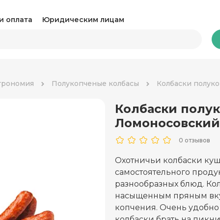
и оплата
Юридическим лицам
Бакалея
трономия
Полукопченые колбасы
Колбаски полук
Колбаски полу
Какао и горячий шоколад
Ка
Ломоносовский
Консервация
Ко
0 отзывов
Крупы, паста и макароны
Му
Охотничьи колбаски куша
самостоятельного продук
Овощные консервы
Ра
разнообразных блюд. К
Соль, сахар и специи
насыщенным пряным вку
Соу
копчения. Очень удобно
Сухари и снеки
Ча
колбаски брать на пикник