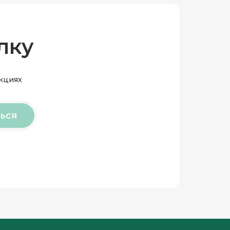
лку
акциях
ься