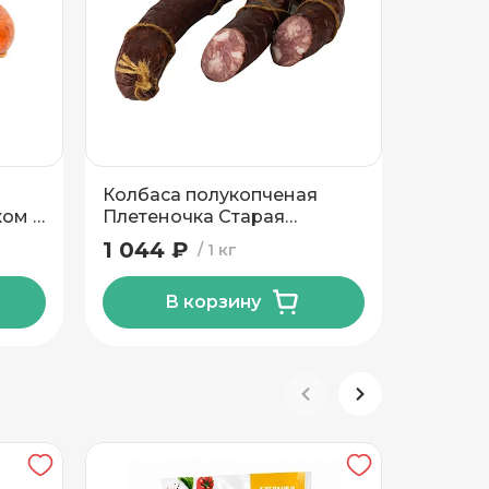
Колбаса полукопченая
ком и
Плетеночка Старая
а
Станица
1 044 ₽
1 кг
В корзину