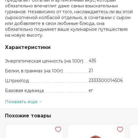
предлагает богатый и аутентичный вкус, который
обязательно впечатлит даже самых взыскательных
гурманов. Независимо от того, наслаждаетесь ли вы этой
сырокопченой колбасой отдельно, в сочетании с сыром
или добавляете в свои любимые блюда, она
обязательно поднимет ваше кулинарное путешествие
на новую высоту.
Характеристики
435
Энергетическая ценность (на 100г)
21
Белки, в граммах (на 100г)
2333300014506
ШтрихКод
кг
Базовая единица
Россия
Производитель
Показать еще
37
Жиры, в граммах (на 100 г)
Похожие товары
свинина, говядина,
шпик, соль, специи
Состав
3 месяца
Срок годности