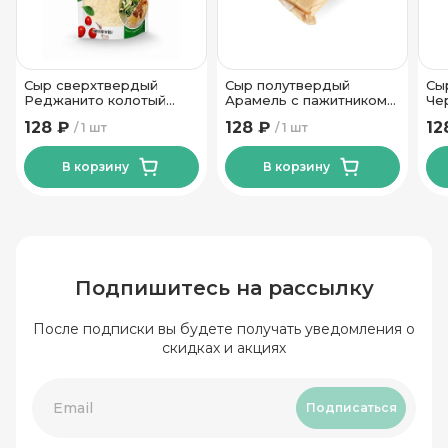
Сыр сверхтвердый
Сыр полутвердый
Сы
Реджанито колотый
Арамель с пажитником
Че
45% ТМ Новогрудские
50% ТМ Сырная
ар
128 ₽
128 ₽
12
1 шт
1 шт
Дары 50гр
Династия 180 гр
мо
Ди
В корзину
В корзину
Подпишитесь на рассылку
После подписки вы будете получать уведомления о
скидках и акциях
Подписаться