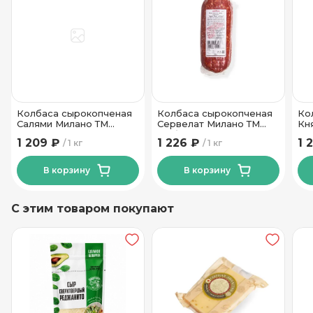
от +2 до +6
Температура хранения
1500
Вес в упаковке
Колбаса сырокопченая
Колбаса сырокопченая
Ко
Салями Милано ТМ
Сервелат Милано ТМ
Кн
Велмит
Фабрика качества
Сл
1 209 ₽
1 226 ₽
1 
1 кг
1 кг
В корзину
В корзину
С этим товаром покупают