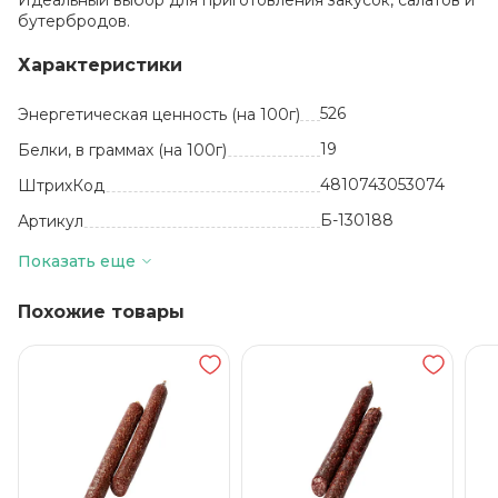
Идеальный выбор для приготовления закусок, салатов и
бутербродов.
Характеристики
526
Энергетическая ценность (на 100г)
19
Белки, в граммах (на 100г)
4810743053074
ШтрихКод
Б-130188
Артикул
кг
Базовая единица
Показать еще
50
Жиры, в граммах (на 100 г)
Похожие товары
Свинина, соль,
смесь специй и
пряностей
Состав
4 месяца
Срок годности
от +2 до +6
Температура хранения