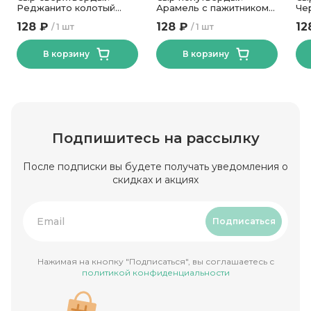
Реджанито колотый
Арамель с пажитником
Че
45% ТМ Новогрудские
50% ТМ Сырная
ар
128 ₽
128 ₽
12
1 шт
1 шт
Дары 50гр
Династия 180 гр
мо
Ди
В корзину
В корзину
Подпишитесь на рассылку
После подписки вы будете получать уведомления о
скидках и акциях
Подписаться
Нажимая на кнопку "Подписаться", вы соглашаетесь с
политикой конфиденциальности