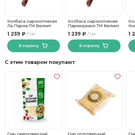
Колбаса сырокопченая
Колбаса сырокопченая
Ко
Ла Парма ТМ Велмит
Пармиджано ТМ Велмит
Кн
Сл
1 239 ₽
1 239 ₽
1 
1 кг
1 кг
В корзину
В корзину
С этим товаром покупают
Сыр сверхтвердый
Сыр полутвердый
Сы