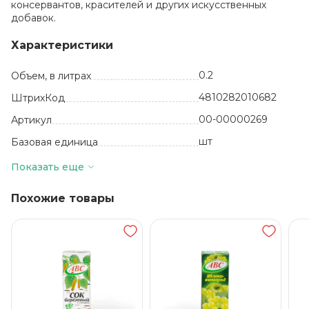
консервантов, красителей и других искусственных
добавок.
Характеристики
0.2
Объем, в литрах
4810282010682
ШтрихКод
00-00000269
Артикул
шт
Базовая единица
Россия
Производитель
Показать еще
27
Количество в упаковке
Похожие товары
18 месяцев
Срок годности
от +5 до +25
Температура хранения
Смесь фруктов
Вкус, добавки
ТМ Кубаночка
Бренд
Стекло
Вид упаковки