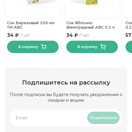
Сок Березовый 200 мл
Сок Яблочно
Со
ТМ АВС
Виноградный АВС 0.2 л
0.2
34 ₽
34 ₽
57
1 шт
1 шт
В корзину
В корзину
Подпишитесь на рассылку
После подписки вы будете получать уведомления о
скидках и акциях
Подписаться