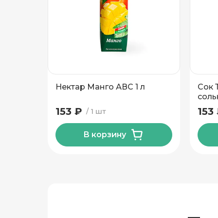
Этаж
Домофо
Есть лифт
Нектар Манго АВС 1 л
Сок 
Подтвердить адрес
соль
153 ₽
153
1 шт
В корзину