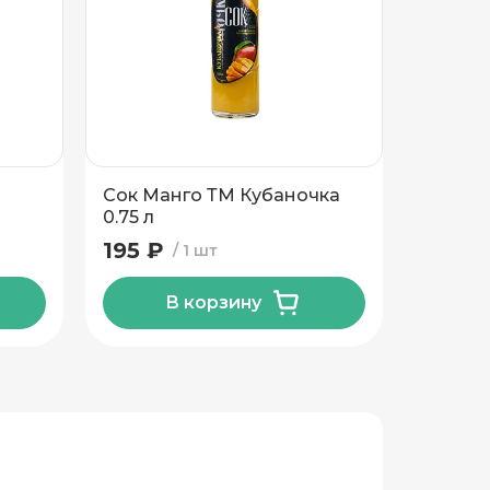
Сок Манго ТМ Кубаночка
Сок Ан
0.75 л
Кубано
195 ₽
236 ₽
1 шт
В корзину