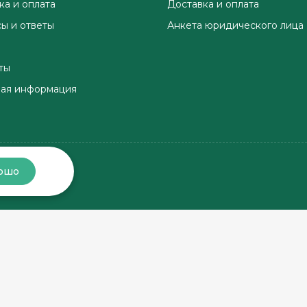
ка и оплата
Доставка и оплата
ы и ответы
Анкета юридического лица
ты
ая информация
ошо
Хорошо, соберём заказ
Хорошо, доставим заказ
в магазине
по этому адресу