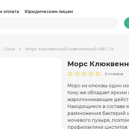
и оплата
Юридическим лицам
Бакалея
Соки
Морс Клюквенный осветленный АВС 1 л
Морс Клюквенн
Какао и горячий шоколад
Ка
0 отзывов
Консервация
Ко
Морс из клюквы один из
Крупы, паста и макароны
Му
тому же обладает ярким
жаропонижающее действ
Овощные консервы
Ра
Находящиеся в составе 
размножения бактерий 
Соль, сахар и специи
Соу
мочевого пузыря, поэтом
профилактике циститов.
Сухари и снеки
Ча