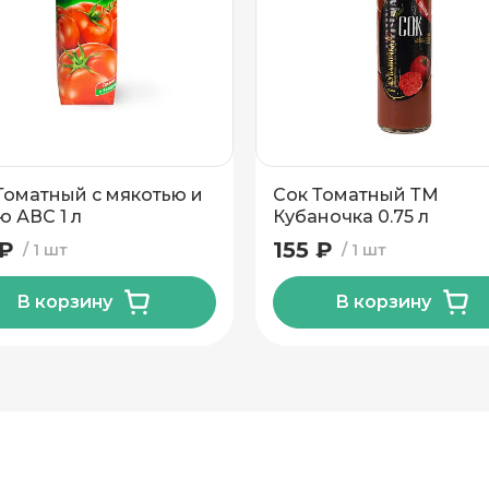
н
Томатный с мякотью и
Сок Томатный ТМ
ю АВС 1 л
Кубаночка 0.75 л
 ₽
155 ₽
1 шт
1 шт
В корзину
В корзину