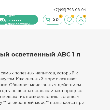
+7(495) 798-08-04
Адрес
0
0
0 ₽
доставки
Адрес доставки
ый осветленный АВС 1 л
ши, сухие завтраки, мюсли
фе
 самых полезных напитков, который к
ка и ингредиенты для выпечки
 вкусом. Клюквенный морс оказывает
ие. Обладает мочегонным действием.
стительное масло
ягоды вещества останавливают процесс
и мешают их прикреплению к стенкам
с и уксус
у **клюквенный морс** назначается при
й