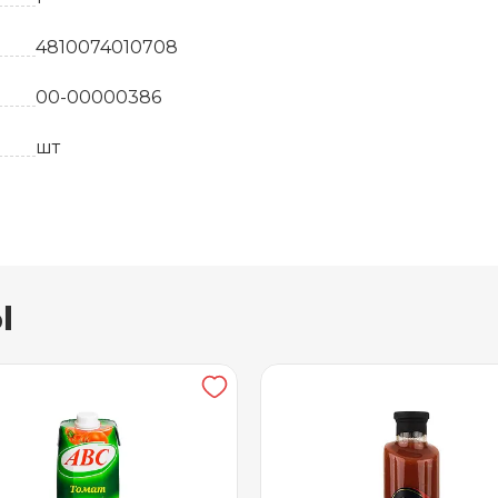
4810074010708
00-00000386
шт
Белоруссия
12
вывоз
ы
12 месяцев
от +5 до +25
ОДО фирма АВС
клюква