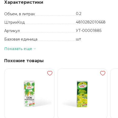
Характеристики
0.2
Объем, в литрах
4810282010668
ШтрихКод
УТ-00001885
Артикул
шт
Базовая единица
Белоруссия
Производитель
Показать еще
27
Количество в упаковке
Похожие товары
18 месяцев
Срок годности
от +5 до +25
Температура хранения
Ананас
Вкус, добавки
ОДО фирма АВС
Бренд
Тетра-пак
Вид упаковки