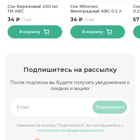
Сок Березовый 200 мл
Сок Яблочно
Со
ТМ АВС
Виноградный АВС 0.2 л
0.2
34 ₽
34 ₽
57
1 шт
1 шт
В корзину
В корзину
Подпишитесь на рассылку
После подписки вы будете получать уведомления о
скидках и акциях
Подписаться
Нажимая на кнопку "Подписаться", вы соглашаетесь с
политикой конфиденциальности