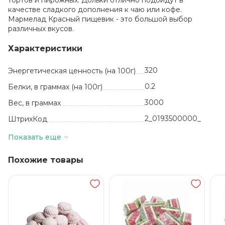
тортов и пирожных. Дольки отлично подойдут в
качестве сладкого дополнения к чаю или кофе.
Мармелад Красный пищевик - это большой выбор
различных вкусов.
Характеристики
320
Энергетическая ценность (на 100г)
0.2
Белки, в граммах (на 100г)
3000
Вес, в граммах
2_0193500000_
ШтрихКод
кг
Базовая единица
Показать еще
Белоруссия
Производитель
Похожие товары
Мармелад
Вид
3000
Количество в упаковке
4 месяца
Срок годности
15 +- 5
Температура хранения