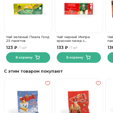
Картонная коробка
Вид упаковки
Чай зеленый Пиала Голд
Чай черный Импра
Ча
25 пакетов
красная пачка с
па
ярлыком 1,8г/25
123 ₽
133 ₽
13
1 шт
1 шт
В корзину
В корзину
С этим товаром покупают