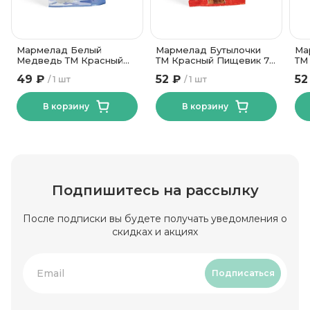
Мармелад Белый
Мармелад Бутылочки
Ма
Медведь ТМ Красный
ТМ Красный Пищевик 75
ТМ
Пищевик 75гр
гр
гр
49 ₽
52 ₽
52
1 шт
1 шт
В корзину
В корзину
Подпишитесь на рассылку
После подписки вы будете получать уведомления о
скидках и акциях
Подписаться