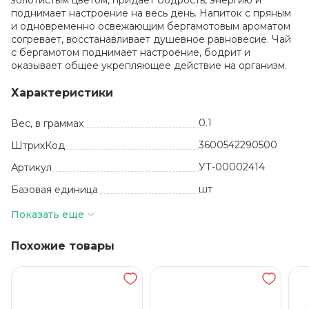
золотистым цветом, придает бодрость, энергию и
поднимает настроение на весь день. Напиток с пряным
и одновременно освежающим бергамотовым ароматом
согревает, восстанавливает душевное равновесие. Чай
с бергамотом поднимает настроение, бодрит и
оказывает общее укрепляющее действие на организм.
Характеристики
0.1
Вес, в граммах
3600542290500
ШтрихКод
УТ-00002414
Артикул
шт
Базовая единица
Казахстан
Производитель
Показать еще
40
Количество в упаковке
Похожие товары
Чай черный
Состав
24 месяца
Срок годности
от +5 до +25
Температура хранения