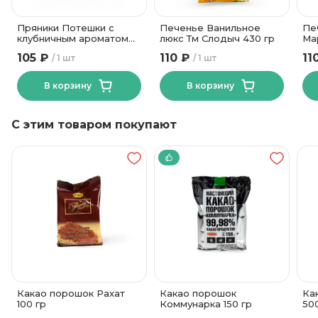
67
Углеводы, в граммах (на 100г)
ОАО Кондитерская
Пряники Потешки с
Печенье Ванильное
Пе
фабрика "Слодыч"
Бренд
клубничным ароматом
люкс Тм Слодыч 430 гр
Ма
Тм Слодыч 360 гр
105 ₽
110 ₽
11
1 шт
1 шт
В корзину
В корзину
С этим товаром покупают
Какао порошок Рахат
Какао порошок
Ка
100 гр
Коммунарка 150 гр
50