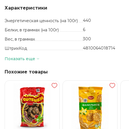
Характеристики
440
Энергетическая ценность (на 100г)
6
Белки, в граммах (на 100г)
300
Вес, в граммах
4810064018714
ШтрихКод
УТ-00002577
Артикул
Показать еще
шт
Базовая единица
Похожие товары
Белоруссия
Производитель
Печенье сдобное
Вид
15
Жиры, в граммах (на 100 г)
13
Количество в упаковке
12 месяцев
Срок годности
18+-3
Температура хранения