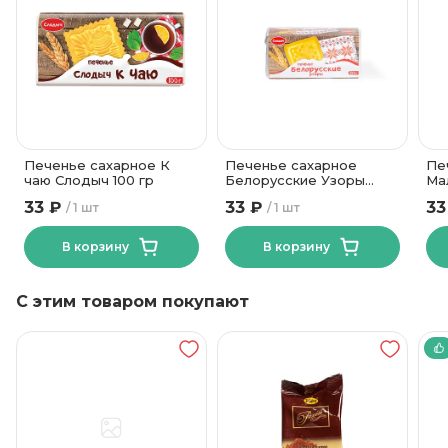
15
Жиры, в граммах (на 100 г)
10 месяцев
Срок годности
18+-3
Температура хранения
68
Углеводы, в граммах (на 100г)
ОАО Кондитерская
фабрика "Слодыч"
Бренд
Печенье сахарное К
Печенье сахарное
Пе
чаю Слодыч 100 гр
Белорусские Узоры
Мал
Слодыч 100гр
Сл
33 ₽
33 ₽
33
1 шт
1 шт
В корзину
В корзину
С этим товаром покупают