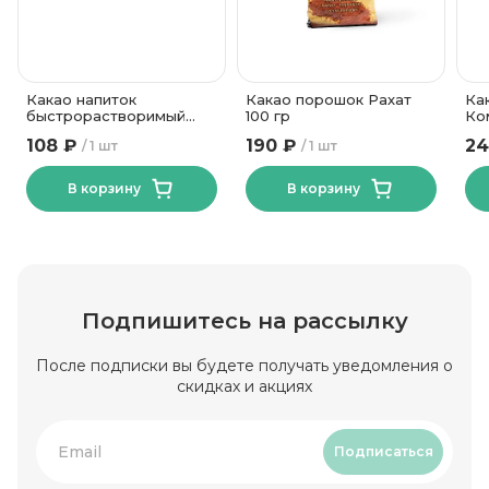
Какао напиток
Какао порошок Рахат
Ка
быстрорастворимый
100 гр
Ко
Хрумстик Лидкон 150 гр
108 ₽
190 ₽
24
1 шт
1 шт
В корзину
В корзину
Подпишитесь на рассылку
После подписки вы будете получать уведомления о
скидках и акциях
Подписаться