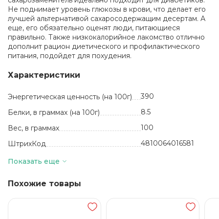
сахарозаменитель идеально подходит для диабетиков.
Не поднимает уровень глюкозы в крови, что делает его
лучшей альтернативой сахаросодержащим десертам. А
еще, его обязательно оценят люди, питающиеся
правильно. Также низкокалорийное лакомство отлично
дополнит рацион диетического и профилактического
питания, подойдет для похудения.
Характеристики
390
Энергетическая ценность (на 100г)
8.5
Белки, в граммах (на 100г)
100
Вес, в граммах
4810064016581
ШтрихКод
УТ-00002646
Артикул
Показать еще
шт
Базовая единица
Похожие товары
Белоруссия
Производитель
Печенье сахарное
Вид