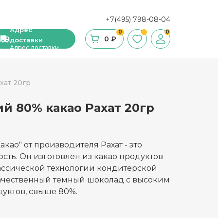
+7(495) 798-08-04
Адрес
0
0
0 ₽
доставки
Адрес доставки
хат 20гр
й 80% какао Рахат 20гр
ши, сухие завтраки, мюсли
фе
као" от производителя Рахат - это
ка и ингредиенты для выпечки
ость. Он изготовлен из какао продуктов
лассической технологии кондитерской
стительное масло
ачественный темный шоколад с высоким
уктов, свыше 80%.
с и уксус
й