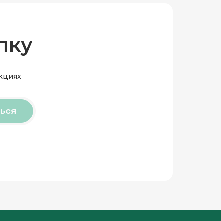
лку
акциях
ься