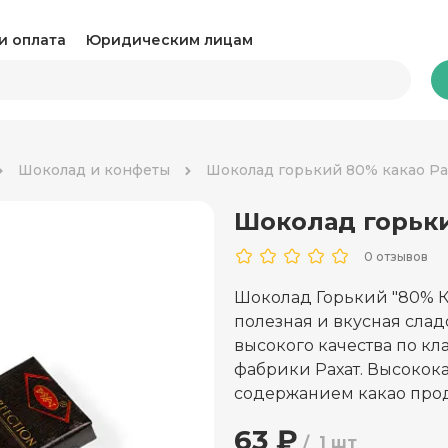
и оплата
Юридическим лицам
Бакалея
Шоколад и конфеты
Шоколад горький 80% какао Ра
Шоколад горьки
Какао и горячий шоколад
Ка
0 отзывов
Консервация
Ко
Шоколад Горький "80% Ка
Крупы, паста и макароны
Му
полезная и вкусная слад
высокого качества по к
Овощные консервы
Ра
фабрики Рахат. Высокок
содержанием какао прод
Соль, сахар и специи
Соу
63 ₽
Сухари и снеки
1 шт
Ча