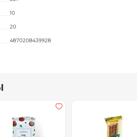
10
20
4870208439928
УТ-00002701
шт
ы
Казахстан
Шоколад
47
50
18 месяцев