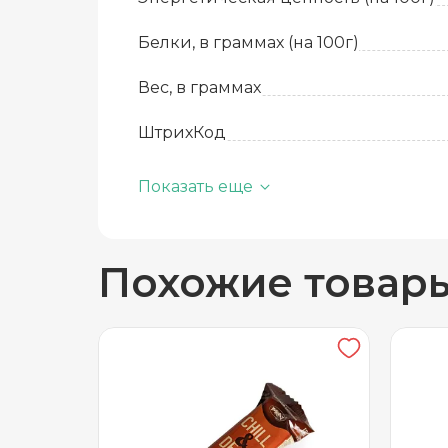
Белки, в граммах (на 100г)
Вес, в граммах
ШтрихКод
Артикул
Показать еще
Базовая единица
Похожие товар
Производитель
Вид
Жиры, в граммах (на 100 г)
Количество в упаковке
Срок годности