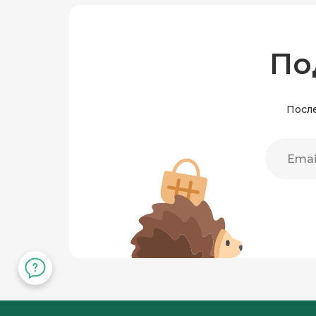
По
После