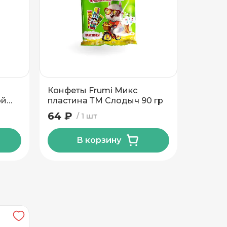
Конфеты Frumi Микс
Батон
ой
пластина ТМ Слодыч 90 гр
Снатч Р
и
64 ₽
64 ₽
1 шт
В корзину