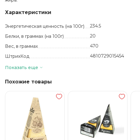
жира.
Характеристики
234.5
Энергетическая ценность (на 100г)
20
Белки, в граммах (на 100г)
470
Вес, в граммах
4810729015454
ШтрихКод
кг
Базовая единица
Показать еще
Белоруссия
Производитель
Похожие товары
Копченые сыры
Вид
17.2
Жиры, в граммах (на 100 г)
сыр, вода питьевая,
сыр обезжиренный
для плавления,
масло сливочное,
творог, молоко
сухое
обезжиренное
Состав