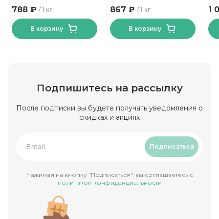
Изысканный
Велмит
50
788 ₽
867 ₽
1 
1 кг
1 кг
Калинковичи МК
В корзину
В корзину
Подпишитесь на рассылку
После подписки вы будете получать уведомления о
скидках и акциях
Подписаться
Нажимая на кнопку "Подписаться", вы соглашаетесь с
политикой конфиденциальности