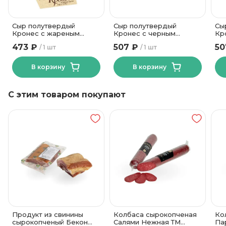
75 суток
Срок годности
от 0 до +4
Температура хранения
Сыр полутвердый
Сыр полутвердый
Сы
МК Слуцкий
Бренд
Кронес с жареным
Кронес с черным
Кр
луком и лисичками 45%
трюфелем 45% 250г
тр
473 ₽
507 ₽
50
1 шт
1 шт
250г Молочный Мир
Молочный Мир
Мо
40
Жирность, %
Полимерная
В корзину
В корзину
пленка
Вид упаковки
С этим товаром покупают
Продукт из свинины
Колбаса сырокопченая
Ко
сырокопченый Бекон
Салями Нежная ТМ
Па