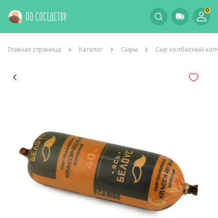
0
Главная страница
Каталог
Сыры
Сыр колбасный копч